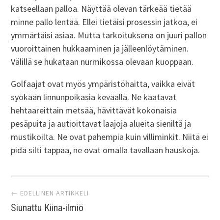
katseellaan palloa. Näyttää olevan tärkeää tietää
minne pallo lentää. Ellei tietäisi prosessin jatkoa, ei
ymmärtäisi asiaa. Mutta tarkoituksena on juuri pallon
vuoroittainen hukkaaminen ja jälleenlöytäminen.
Välillä se hukataan nurmikossa olevaan kuoppaan.
Golfaajat ovat myös ympäristöhaitta, vaikka eivät
syökään linnunpoikasia keväällä. Ne kaatavat
hehtaareittain metsää, hävittävät kokonaisia
pesäpuita ja autioittavat laajoja alueita sieniltä ja
mustikoilta. Ne ovat pahempia kuin villiminkit. Niitä ei
pidä silti tappaa, ne ovat omalla tavallaan hauskoja.
Artikkelien
← EDELLINEN ARTIKKELI
Siunattu Kiina-ilmiö