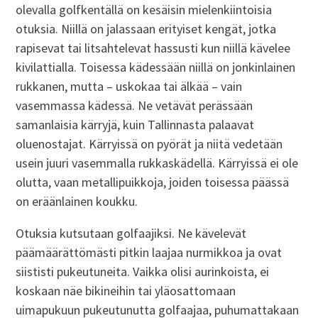
olevalla golfkentällä on kesäisin mielenkiintoisia
otuksia. Niillä on jalassaan erityiset kengät, jotka
rapisevat tai litsahtelevat hassusti kun niillä kävelee
kivilattialla. Toisessa kädessään niillä on jonkinlainen
rukkanen, mutta – uskokaa tai älkää – vain
vasemmassa kädessä. Ne vetävät perässään
samanlaisia kärryjä, kuin Tallinnasta palaavat
oluenostajat. Kärryissä on pyörät ja niitä vedetään
usein juuri vasemmalla rukkaskädellä. Kärryissä ei ole
olutta, vaan metallipuikkoja, joiden toisessa päässä
on eräänlainen koukku.
Otuksia kutsutaan golfaajiksi. Ne kävelevät
päämäärättömästi pitkin laajaa nurmikkoa ja ovat
siististi pukeutuneita. Vaikka olisi aurinkoista, ei
koskaan näe bikineihin tai yläosattomaan
uimapukuun pukeutunutta golfaajaa, puhumattakaan