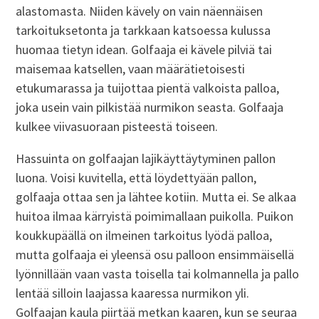
alastomasta. Niiden kävely on vain näennäisen
tarkoituksetonta ja tarkkaan katsoessa kulussa
huomaa tietyn idean. Golfaaja ei kävele pilviä tai
maisemaa katsellen, vaan määrätietoisesti
etukumarassa ja tuijottaa pientä valkoista palloa,
joka usein vain pilkistää nurmikon seasta. Golfaaja
kulkee viivasuoraan pisteestä toiseen.
Hassuinta on golfaajan lajikäyttäytyminen pallon
luona. Voisi kuvitella, että löydettyään pallon,
golfaaja ottaa sen ja lähtee kotiin. Mutta ei. Se alkaa
huitoa ilmaa kärryistä poimimallaan puikolla. Puikon
koukkupäällä on ilmeinen tarkoitus lyödä palloa,
mutta golfaaja ei yleensä osu palloon ensimmäisellä
lyönnillään vaan vasta toisella tai kolmannella ja pallo
lentää silloin laajassa kaaressa nurmikon yli.
Golfaajan kaula piirtää metkan kaaren, kun se seuraa