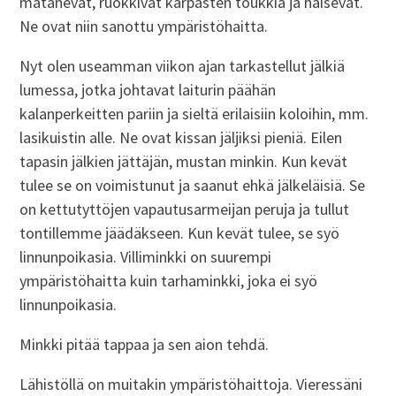
mätänevät, ruokkivat kärpästen toukkia ja haisevat.
Ne ovat niin sanottu ympäristöhaitta.
Nyt olen useamman viikon ajan tarkastellut jälkiä
lumessa, jotka johtavat laiturin päähän
kalanperkeitten pariin ja sieltä erilaisiin koloihin, mm.
lasikuistin alle. Ne ovat kissan jäljiksi pieniä. Eilen
tapasin jälkien jättäjän, mustan minkin. Kun kevät
tulee se on voimistunut ja saanut ehkä jälkeläisiä. Se
on kettutyttöjen vapautusarmeijan peruja ja tullut
tontillemme jäädäkseen. Kun kevät tulee, se syö
linnunpoikasia. Villiminkki on suurempi
ympäristöhaitta kuin tarhaminkki, joka ei syö
linnunpoikasia.
Minkki pitää tappaa ja sen aion tehdä.
Lähistöllä on muitakin ympäristöhaittoja. Vieressäni