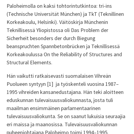
Paloheimolla on kaksi tohtorintutkintoa: tri-ins
(Technische Universität München) ja TkT (Teknillinen
Korkeakoulu, Helsinki). Väitöskirja Münchenin
Teknillisessä Yliopistossa oli Das Problem der
Sicherheit besonders der durch Biegung
beanspruchten Spannbetonbrücken ja Teknillisessä
Korkeakoulussa On the Reliability of Structures and
Structural Elements.
Hän vaikutti ratkaisevasti suomalaisen Vihreän
Puolueen syntyyn [1] ja työskenteli vuosina 1987–
1995 vihreiden kansanedustajana. Hän teki aloitteen
eduskunnan tulevaisuusvaliokunnasta, josta tuli
maailman ensimmäinen parlamentaarinen
tulevaisuusvaliokunta. Se on saanut lukuisia seuraajia
eri maissa ja maanosissa. Tulevaisuusvaliokunnan
puheenjohtajana Paloheimo toimi 1994–1995.