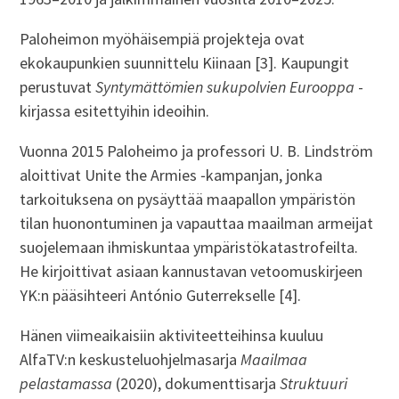
Paloheimon myöhäisempiä projekteja ovat
ekokaupunkien suunnittelu Kiinaan [3]. Kaupungit
perustuvat
Syntymättömien sukupolvien Eurooppa
-
kirjassa esitettyihin ideoihin.
Vuonna 2015 Paloheimo ja professori U. B. Lindström
aloittivat Unite the Armies ‑kampanjan, jonka
tarkoituksena on pysäyttää maapallon ympäristön
tilan huonontuminen ja vapauttaa maailman armeijat
suojelemaan ihmiskuntaa ympäristökatastrofeilta.
He kirjoittivat asiaan kannustavan vetoomuskirjeen
YK:n pääsihteeri António Guterrekselle [4].
Hänen viimeaikaisiin aktiviteetteihinsa kuuluu
AlfaTV:n keskusteluohjelmasarja
Maailmaa
pelastamassa
(2020), dokumenttisarja
Struktuuri