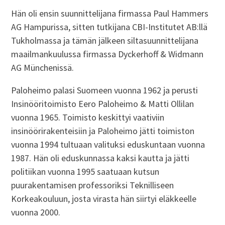
Hän oli ensin suunnittelijana firmassa Paul Hammers
AG Hampurissa, sitten tutkijana CBI-Institutet AB:llä
Tukholmassa ja tämän jälkeen siltasuunnittelijana
maailmankuulussa firmassa Dyckerhoff & Widmann
AG Münchenissä.
Paloheimo palasi Suomeen vuonna 1962 ja perusti
Insinööritoimisto Eero Paloheimo & Matti Ollilan
vuonna 1965. Toimisto keskittyi vaativiin
insinöörirakenteisiin ja Paloheimo jätti toimiston
vuonna 1994 tultuaan valituksi eduskuntaan vuonna
1987. Hän oli eduskunnassa kaksi kautta ja jätti
politiikan vuonna 1995 saatuaan kutsun
puurakentamisen professoriksi Teknilliseen
Korkeakouluun, josta virasta hän siirtyi eläkkeelle
vuonna 2000.