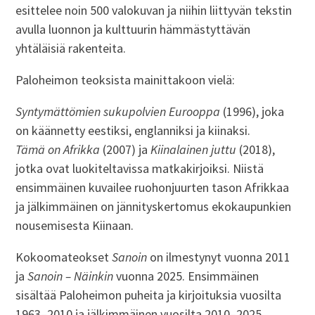
esittelee noin 500 valokuvan ja niihin liittyvän tekstin
avulla luonnon ja kulttuurin hämmästyttävän
yhtäläisiä rakenteita.
Paloheimon teoksista mainittakoon vielä:
Syntymättömien sukupolvien Eurooppa
(1996), joka
on käännetty eestiksi, englanniksi ja kiinaksi.
Tämä on Afrikka
(2007) ja
Kiinalainen juttu
(2018),
jotka ovat luokiteltavissa matkakirjoiksi. Niistä
ensimmäinen kuvailee ruohonjuurten tason Afrikkaa
ja jälkimmäinen on jännityskertomus ekokaupunkien
nousemisesta Kiinaan.
Kokoomateokset
Sanoin
on ilmestynyt vuonna 2011
ja
Sanoin – Näinkin
vuonna 2025. Ensimmäinen
sisältää Paloheimon puheita ja kirjoituksia vuosilta
1963–2010 ja jälkimmäinen vuosilta 2010–2025.