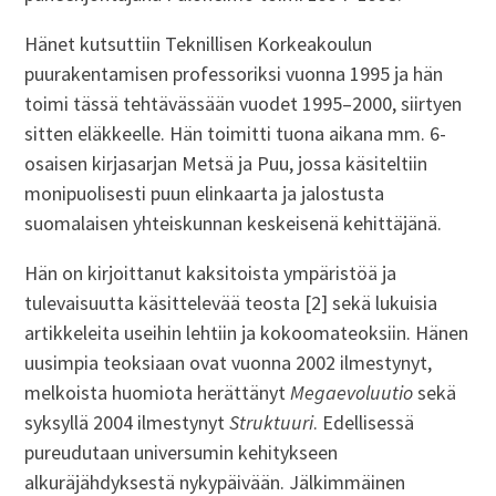
Hänet kutsuttiin Teknillisen Korkeakoulun
puurakentamisen professoriksi vuonna 1995 ja hän
toimi tässä tehtävässään vuodet 1995–2000, siirtyen
sitten eläkkeelle. Hän toimitti tuona aikana mm. 6-
osaisen kirjasarjan Metsä ja Puu, jossa käsiteltiin
monipuolisesti puun elinkaarta ja jalostusta
suomalaisen yhteiskunnan keskeisenä kehittäjänä.
Hän on kirjoittanut kaksitoista ympäristöä ja
tulevaisuutta käsittelevää teosta [2] sekä lukuisia
artikkeleita useihin lehtiin ja kokoomateoksiin. Hänen
uusimpia teoksiaan ovat vuonna 2002 ilmestynyt,
melkoista huomiota herättänyt
Megaevoluutio
sekä
syksyllä 2004 ilmestynyt
Struktuuri
. Edellisessä
pureudutaan universumin kehitykseen
alkuräjähdyksestä nykypäivään. Jälkimmäinen