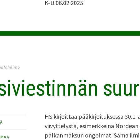
K-U 06.02.2025
paloheimo
isiviestinnän suu
HS kirjoittaa pääkirjoituksessa 30.1. 
TÄ
viivyttelystä, esimerkkeinä Nordean
palkanmaksun ongelmat. Sama ilmi
IMAA