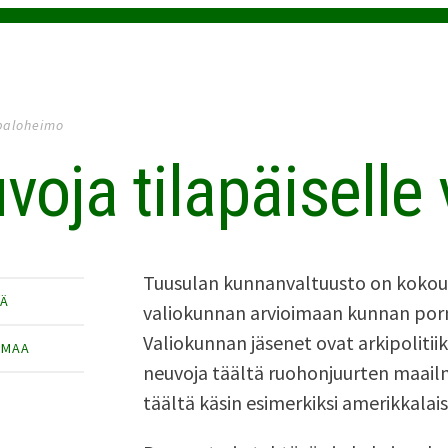
paloheimo
voja tilapäiselle
Tuusulan kunnanvaltuusto on kokouk
TÄ
valiokunnan arvioimaan kunnan porm
Valiokunnan jäsenet ovat arkipolitiik
IMAA
neuvoja täältä ruohonjuurten maail
täältä käsin esimerkiksi amerikkalai