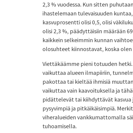
2,3 % vuodessa. Kun sitten puhutaan
ihastelemaan tulevaisuuden kuntaa, j
kasvuprosentti olisi 0,5, olisi väkilu
olisi 2,3 %, päädyttäisiin määrään 6
kaikkein selkeimmin kunnan vaihtoeht
olosuhteet kiinnostavat, koska olen s
Viettäkäämme pieni totuuden hetki. V
vaikuttaa alueen ilmapiiriin, tunnelma
pakottaa tai kieltää ihmisiä muutta
vaikuttaa vain kaavoituksella ja täh
pidättelevät tai kiihdyttävät kasvua 
pysyvimpiä ja pitkäikäisimpiä. Merk
viheralueiden vankkumattomalla säil
tuhoamisella.