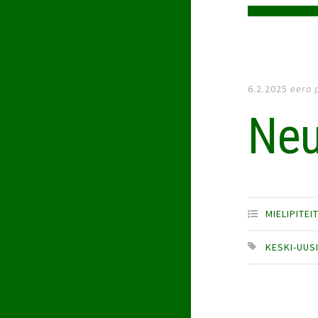
6.2.2025
eero 
Neu
MIELIPITEI
KESKI-UUS