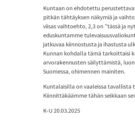
Kuntaan on ehdotettu perustettavaks
pitkän tähtäyksen näkymiä ja vaihtoe
viisas vaihtoehto, 2,3 on ”tässä ja n
eduskuntamme tulevaisuusvaliokunt
jatkuvaa kiinnostusta ja ihastusta ul
Kunnan kohdalla tämä tarkoittaisi k
arvorakennusten säilyttämistä, luo
Suomessa, ohimennen mainiten.
Kuntalaisilla on vaaleissa tavallist
Kiinnittäkäämme tähän seikkaan se
K-U 20.03.2025