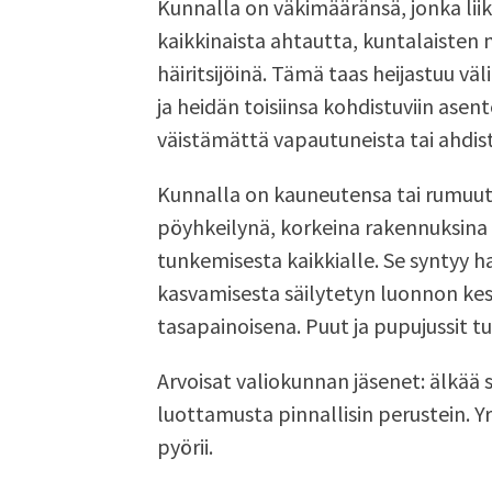
Kunnalla on väkimääränsä, jonka liik
kaikkinaista ahtautta, kuntalaisten 
häiritsijöinä. Tämä taas heijastuu väl
ja heidän toisiinsa kohdistuviin asent
väistämättä vapautuneista tai ahdist
Kunnalla on kauneutensa tai rumuut
pöyhkeilynä, korkeina rakennuksina t
tunkemisesta kaikkialle. Se syntyy
kasvamisesta säilytetyn luonnon kes
tasapainoisena. Puut ja pupujussit t
Arvoisat valiokunnan jäsenet: älkää s
luottamusta pinnallisin perustein. Y
pyörii.