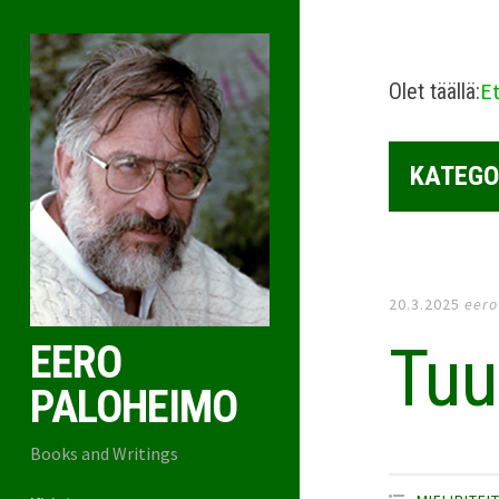
E
Olet täällä:
KATEGOR
20.3.2025
eero
Tuu
EERO
PALOHEIMO
Books and Writings