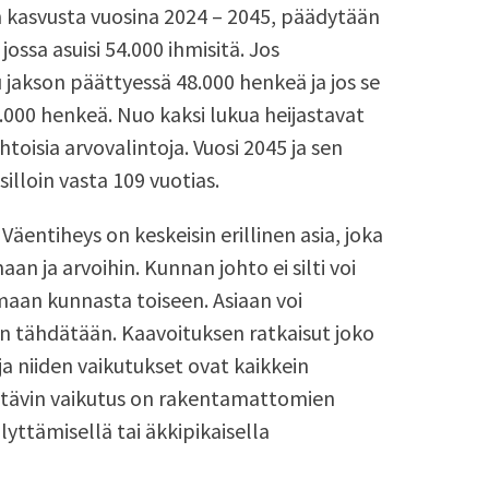
 kasvusta vuosina 2024 – 2045, päädytään
ossa asuisi 54.000 ihmisitä. Jos
ku jakson päättyessä 48.000 henkeä ja jos se
9.000 henkeä. Nuo kaksi lukua heijastavat
oisia arvovalintoja. Vuosi 2045 ja sen
illoin vasta 109 vuotias.
äentiheys on keskeisin erillinen asia, joka
an ja arvoihin. Kunnan johto ei silti voi
maan kunnasta toiseen. Asiaan voi
än tähdätään. Kaavoituksen ratkaisut joko
ja niiden vaikutukset ovat kaikkein
ittävin vaikutus on rakentamattomien
yttämisellä tai äkkipikaisella