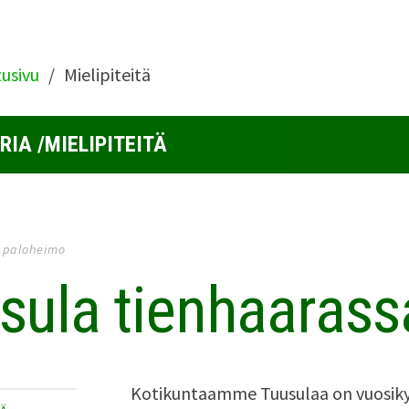
tusivu
Mielipiteitä
IA /MIELIPITEITÄ
 paloheimo
sula tienhaarass
Kotikuntaamme Tuusulaa on vuosik