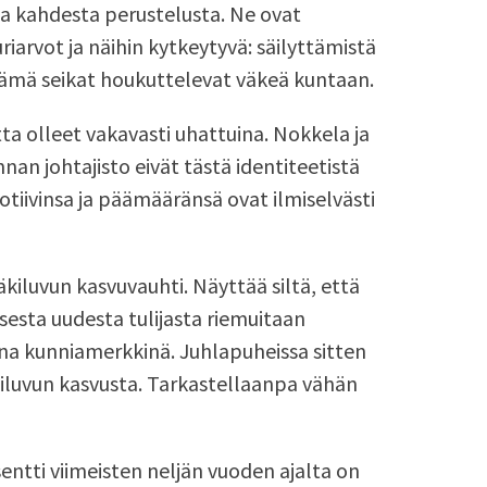
sa kahdesta perustelusta. Ne ovat
riarvot ja näihin kytkeytyvä: säilyttämistä
ämä seikat houkuttelevat väkeä kuntaan.
ta olleet vakavasti uhattuina. Nokkela ja
nan johtajisto eivät tästä identiteetistä
iivinsa ja päämääränsä ovat ilmiselvästi
äkiluvun kasvuvauhti. Näyttää siltä, että
sesta uudesta tulijasta riemuitaan
na kunniamerkkinä. Juhlapuheissa sitten
kiluvun kasvusta. Tarkastellaanpa vähän
ntti viimeisten neljän vuoden ajalta on