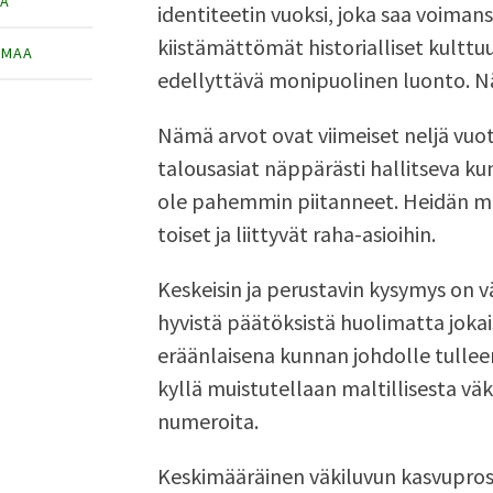
TÄ
identiteetin vuoksi, joka saa voiman
kiistämättömät historialliset kulttuu
IMAA
edellyttävä monipuolinen luonto. N
Nämä arvot ovat viimeiset neljä vuot
talousasiat näppärästi hallitseva kun
ole pahemmin piitanneet. Heidän mot
toiset ja liittyvät raha-asioihin.
Keskeisin ja perustavin kysymys on v
hyvistä päätöksistä huolimatta jokai
eräänlaisena kunnan johdolle tullee
kyllä muistutellaan maltillisesta vä
numeroita.
Keskimääräinen väkiluvun kasvuprose