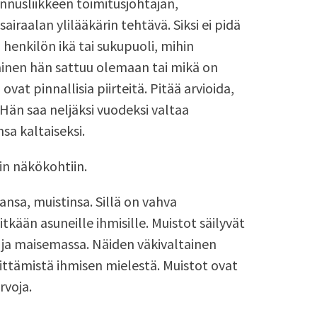
nnusliikkeen toimitusjohtajan,
iraalan ylilääkärin tehtävä. Siksi ei pidä
henkilön ikä tai sukupuoli, mihin
inen hän sattuu olemaan tai mikä on
at pinnallisia piirteitä. Pitää arvioida,
Hän saa neljäksi vuodeksi valtaa
sa kaltaiseksi.
iin näkökohtiin.
nsa, muistinsa. Sillä on vahva
tkään asuneille ihmisille. Muistot säilyvät
ja maisemassa. Näiden väkivaltainen
ittämistä ihmisen mielestä. Muistot ovat
rvoja.