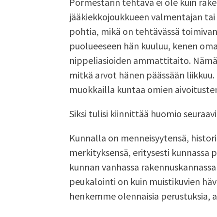
Pormestarin tehtävä ei ole kuin rake
jääkiekkojoukkueen valmentajan tai sa
pohtia, mikä on tehtävässä toimivan 
puolueeseen hän kuuluu, kenen oma
nippeliasioiden ammattitaito. Nämä ov
mitkä arvot hänen päässään liikkuu. 
muokkailla kuntaa omien aivoitusten
Siksi tulisi kiinnittää huomio seuraav
Kunnalla on menneisyytensä, historia
merkityksensä, eritysesti kunnassa pi
kunnan vanhassa rakennuskannassa 
peukalointi on kuin muistikuvien häv
henkemme olennaisia perustuksia, a