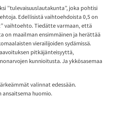
i ”tulevaisuuslautakunta”, joka pohtisi
htoja. Edellisistä vaihtoehdoista 0,5 on
yt” vaihtoehto. Tiedätte varmaan, että
a on maailman ensimmäinen ja herättää
komaalaisten vierailijoiden sydämissä.
aavoituksen pitkäjänteisyyttä,
nnonarvojen kunnioitusta. Ja ykkösasemaa
a tärkeämmät valinnat edessään.
n ansaitsema huomio.