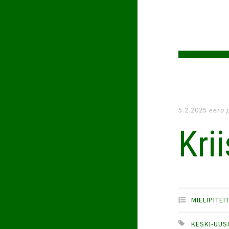
5.2.2025
eero 
Kri
MIELIPITEI
KESKI-UUS