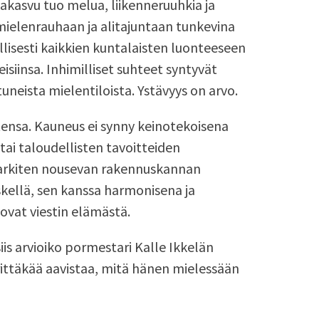
akasvu tuo melua, liikenneruuhkia ja
mielenrauhaan ja alitajuntaan tunkevina
illisesti kaikkien kuntalaisten luonteeseen
eisiinsa. Inhimilliset suhteet syntyvät
uneista mielentiloista. Ystävyys on arvo.
ensa. Kauneus ei synny keinotekoisena
ai taloudellisten tavoitteiden
 harkiten nousevan rakennuskannan
kellä, sen kanssa harmonisena ja
uovat viestin elämästä.
iis arvioiko pormestari Kalle Ikkelän
rittäkää aavistaa, mitä hänen mielessään