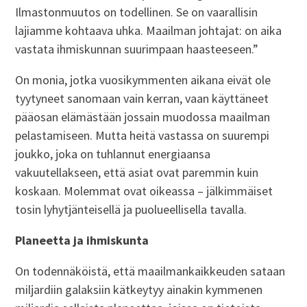
Ilmastonmuutos on todellinen. Se on vaarallisin
lajiamme kohtaava uhka. Maailman johtajat: on aika
vastata ihmiskunnan suurimpaan haasteeseen.”
On monia, jotka vuosikymmenten aikana eivät ole
tyytyneet sanomaan vain kerran, vaan käyttäneet
pääosan elämästään jossain muodossa maailman
pelastamiseen. Mutta heitä vastassa on suurempi
joukko, joka on tuhlannut energiaansa
vakuutellakseen, että asiat ovat paremmin kuin
koskaan. Molemmat ovat oikeassa – jälkimmäiset
tosin lyhytjänteisellä ja puolueellisella tavalla.
Planeetta ja ihmiskunta
On todennäköistä, että maailmankaikkeuden sataan
miljardiin galaksiin kätkeytyy ainakin kymmenen