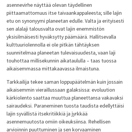
asennevirhe näyttää olevan täydellinen
piittaamattomuus itse taivaankappaleesta; sille lajin
etu on synonyymi planeetan edulle. Valta ja erityisesti
sen alalaji talousvalta ovat lajin enemmistön
yksisilmäisesti hyväksytty päämäärä. Hallitsevalla
kulttuuriolennolla ei ole pitkän tähtäyksen
suunnitelmaa planeetan tulevaisuudesta, vaan laji
touhottaa millisekunnin aikataululla – taas tuossa
aikaisemmassa mittakaavassa ilmaistuna.
Tarkkailija tekee saman loppupäätelmän kuin jossain
aikaisemmin vieraillussaan galaksissa: evoluution
kärkiolento saattaa muuttua planeettansa vakavaksi
sairaudeksi. Paraneminen tuosta taudista edellyttäisi
lajin syvällistä itsekritiikkiä ja jyrkkää
asennemuutosta omiin oikeuksiinsa. Rehellisen
arvioinnin puuttuminen ja sen korvaaminen