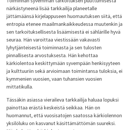
Toiminnan syvemmän tarkoituksen puuttumisesta
närkästyneenä lisää tarkkailija planeetalle
jättämäänsä kirjelappuseen huomautuksen siitä, että
entropia etenee maailmankaikkeudessa muutenkin ja
sen tarkoituksellisesta lisäämisestä ei sählärille hyvä
seuraa. Hän varoittaa viestissään vakavasti
lyhytjänteisestä toiminnasta ja sen tulosten
pinnallisesta arvostuksesta. Hän kehottaa
kärkiolentoa keskittymään syvempään henkisyyteen
ja kulttuuriin sekä arvioimaan toimintansa tuloksia, ei
kymmenien vuosien, vaan tuhansien vuosien
mittatikulla.
Tässäkin asiassa vieraileva tarkkailija haluaa lopuksi
painottaa erästä keskeistä seikkaa. Hän on
huomannut, että vuosisatojen saatossa kärkiolennon
yksilöluku on kasvanut käsittämättömän suureksi.