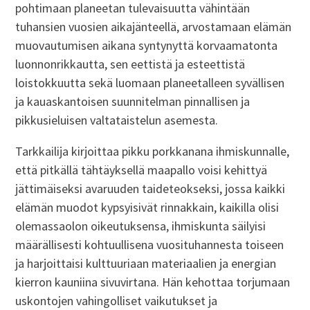
pohtimaan planeetan tulevaisuutta vähintään
tuhansien vuosien aikajänteellä, arvostamaan elämän
muovautumisen aikana syntynyttä korvaamatonta
luonnonrikkautta, sen eettistä ja esteettistä
loistokkuutta sekä luomaan planeetalleen syvällisen
ja kauaskantoisen suunnitelman pinnallisen ja
pikkusieluisen valtataistelun asemesta.
Tarkkailija kirjoittaa pikku porkkanana ihmiskunnalle,
että pitkällä tähtäyksellä maapallo voisi kehittyä
jättimäiseksi avaruuden taideteokseksi, jossa kaikki
elämän muodot kypsyisivät rinnakkain, kaikilla olisi
olemassaolon oikeutuksensa, ihmiskunta säilyisi
määrällisesti kohtuullisena vuosituhannesta toiseen
ja harjoittaisi kulttuuriaan materiaalien ja energian
kierron kauniina sivuvirtana. Hän kehottaa torjumaan
uskontojen vahingolliset vaikutukset ja