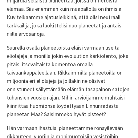
miljardia sellaista planeettaa, joissa on tietoista
elämää. Siis enemmän kuin maapallolla on ihmisiä.
Kuvitelkaamme ajatusleikkinä, että olisi neutraali
tarkkailija, joka luokittelisi nuo planeetat ja antaisi
niille arvosanoja.
Suurella osalla planeetoista eläisi varmaan useita
eliölajeja ja monilla jokin evoluution kärkiolento, joka
pitäisi itsevaltaista komentoa omalla
taivaankappaleellaan. Rikkaimmilla planeetoilla on
miljoonia eri eliölajeja ja joillakin ne olisivat
onnistuneet säilyttämään elämän tasapainon satojen
tuhansien vuosien ajan. Mihin arvioijamme mahtaisi
kiinnittää huomionsa löydettyään Linnunradasta
planeetan Maa? Saisimmeko hyvät pisteet?
Hän varmaan ihastuisi planeettamme rönsyilevään
rikkauteen; vuoriin ja monimuotoisiin vesistöihin,