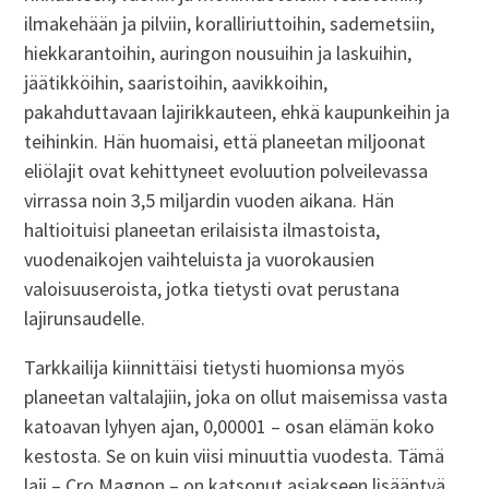
ilmakehään ja pilviin, koralliriuttoihin, sademetsiin,
hiekkarantoihin, auringon nousuihin ja laskuihin,
jäätikköihin, saaristoihin, aavikkoihin,
pakahduttavaan lajirikkauteen, ehkä kaupunkeihin ja
teihinkin. Hän huomaisi, että planeetan miljoonat
eliölajit ovat kehittyneet evoluution polveilevassa
virrassa noin 3,5 miljardin vuoden aikana. Hän
haltioituisi planeetan erilaisista ilmastoista,
vuodenaikojen vaihteluista ja vuorokausien
valoisuuseroista, jotka tietysti ovat perustana
lajirunsaudelle.
Tarkkailija kiinnittäisi tietysti huomionsa myös
planeetan valtalajiin, joka on ollut maisemissa vasta
katoavan lyhyen ajan, 0,00001 – osan elämän koko
kestosta. Se on kuin viisi minuuttia vuodesta. Tämä
laji – Cro Magnon – on katsonut asiakseen lisääntyä,