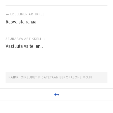
Artikkelien
← EDELLINEN ARTIKKELI
Rasvaista rahaa
selaus
SEURAAVA ARTIKKELI →
Vastuuta vältellen…
KAIKKI OIKEUDET PIDÄTETÄÄN
EEROPALOHEIMO.FI