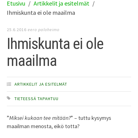
Etusivu
Artikkelit ja esitelmät
Ihmiskunta ei ole maailma
25.6.2016
eero paloheimo
Ihmiskunta ei ole
maailma
ARTIKKELIT JA ESITELMÄT
TIETEESSÄ TAPAHTUU
”
Miksei kukaan tee mitään?
” – tuttu kysymys
maailman menosta, eikö totta?