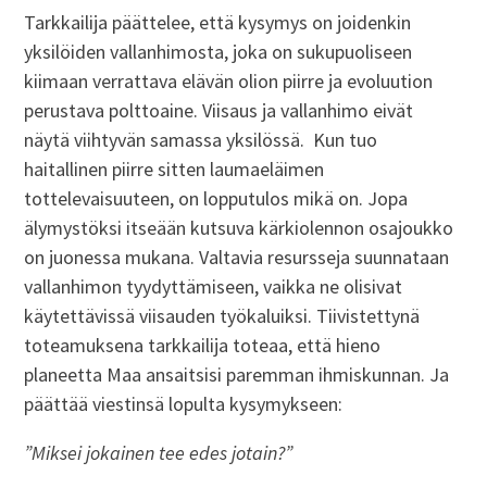
Tarkkailija päättelee, että kysymys on joidenkin
yksilöiden vallanhimosta, joka on sukupuoliseen
kiimaan verrattava elävän olion piirre ja evoluution
perustava polttoaine. Viisaus ja vallanhimo eivät
näytä viihtyvän samassa yksilössä. Kun tuo
haitallinen piirre sitten laumaeläimen
tottelevaisuuteen, on lopputulos mikä on. Jopa
älymystöksi itseään kutsuva kärkiolennon osajoukko
on juonessa mukana. Valtavia resursseja suunnataan
vallanhimon tyydyttämiseen, vaikka ne olisivat
käytettävissä viisauden työkaluiksi. Tiivistettynä
toteamuksena tarkkailija toteaa, että hieno
planeetta Maa ansaitsisi paremman ihmiskunnan. Ja
päättää viestinsä lopulta kysymykseen:
”Miksei jokainen tee edes jotain?”