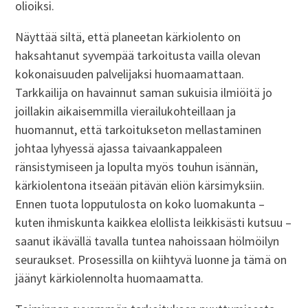
olioiksi.
Näyttää siltä, että planeetan kärkiolento on
haksahtanut syvempää tarkoitusta vailla olevan
kokonaisuuden palvelijaksi huomaamattaan.
Tarkkailija on havainnut saman sukuisia ilmiöitä jo
joillakin aikaisemmilla vierailukohteillaan ja
huomannut, että tarkoitukseton mellastaminen
johtaa lyhyessä ajassa taivaankappaleen
ränsistymiseen ja lopulta myös touhun isännän,
kärkiolentona itseään pitävän eliön kärsimyksiin.
Ennen tuota lopputulosta on koko luomakunta –
kuten ihmiskunta kaikkea elollista leikkisästi kutsuu –
saanut ikävällä tavalla tuntea nahoissaan hölmöilyn
seuraukset. Prosessilla on kiihtyvä luonne ja tämä on
jäänyt kärkiolennolta huomaamatta.