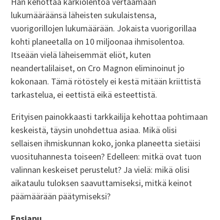
Hän kehottaa kärkiolentoa vertaamaan
lukumääräänsä läheisten sukulaistensa,
vuorigorillojen lukumäärään. Jokaista vuorigorillaa
kohti planeetalla on 10 miljoonaa ihmisolentoa.
Itseään vielä läheisemmät eliöt, kuten
neandertalilaiset, on Cro Magnon eliminoinut jo
kokonaan. Tämä rötöstely ei kestä mitään kriittistä
tarkastelua, ei eettistä eikä esteettistä.
Erityisen painokkaasti tarkkailija kehottaa pohtimaan
keskeistä, täysin unohdettua asiaa. Mikä olisi
sellaisen ihmiskunnan koko, jonka planeetta sietäisi
vuosituhannesta toiseen? Edelleen: mitkä ovat tuon
valinnan keskeiset perustelut? Ja vielä: mikä olisi
aikataulu tuloksen saavuttamiseksi, mitkä keinot
päämäärään päätymiseksi?
Ensiapu