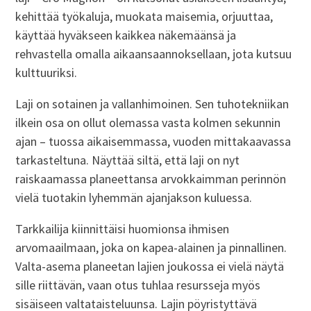
kehittää työkaluja, muokata maisemia, orjuuttaa,
käyttää hyväkseen kaikkea näkemäänsä ja
rehvastella omalla aikaansaannoksellaan, jota kutsuu
kulttuuriksi.
Laji on sotainen ja vallanhimoinen. Sen tuhotekniikan
ilkein osa on ollut olemassa vasta kolmen sekunnin
ajan – tuossa aikaisemmassa, vuoden mittakaavassa
tarkasteltuna. Näyttää siltä, että laji on nyt
raiskaamassa planeettansa arvokkaimman perinnön
vielä tuotakin lyhemmän ajanjakson kuluessa.
Tarkkailija kiinnittäisi huomionsa ihmisen
arvomaailmaan, joka on kapea-alainen ja pinnallinen.
Valta-asema planeetan lajien joukossa ei vielä näytä
sille riittävän, vaan otus tuhlaa resursseja myös
sisäiseen valtataisteluunsa. Lajin pöyristyttävä