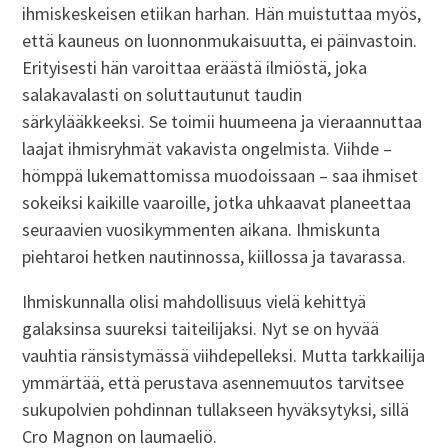
ihmiskeskeisen etiikan harhan. Hän muistuttaa myös,
että kauneus on luonnonmukaisuutta, ei päinvastoin.
Erityisesti hän varoittaa eräästä ilmiöstä, joka
salakavalasti on soluttautunut taudin
särkylääkkeeksi. Se toimii huumeena ja vieraannuttaa
laajat ihmisryhmät vakavista ongelmista. Viihde –
hömppä lukemattomissa muodoissaan – saa ihmiset
sokeiksi kaikille vaaroille, jotka uhkaavat planeettaa
seuraavien vuosikymmenten aikana. Ihmiskunta
piehtaroi hetken nautinnossa, kiillossa ja tavarassa.
Ihmiskunnalla olisi mahdollisuus vielä kehittyä
galaksinsa suureksi taiteilijaksi. Nyt se on hyvää
vauhtia ränsistymässä viihdepelleksi. Mutta tarkkailija
ymmärtää, että perustava asennemuutos tarvitsee
sukupolvien pohdinnan tullakseen hyväksytyksi, sillä
Cro Magnon on laumaeliö.