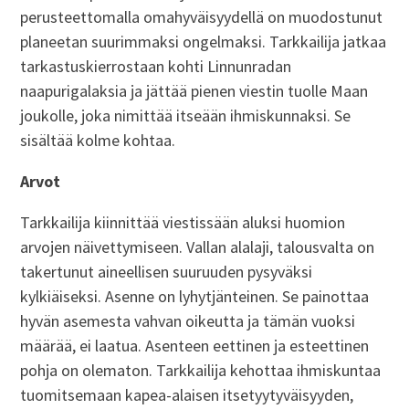
perusteettomalla omahyväisyydellä on muodostunut
planeetan suurimmaksi ongelmaksi. Tarkkailija jatkaa
tarkastuskierrostaan kohti Linnunradan
naapurigalaksia ja jättää pienen viestin tuolle Maan
joukolle, joka nimittää itseään ihmiskunnaksi. Se
sisältää kolme kohtaa.
Arvot
Tarkkailija kiinnittää viestissään aluksi huomion
arvojen näivettymiseen. Vallan alalaji, talousvalta on
takertunut aineellisen suuruuden pysyväksi
kylkiäiseksi. Asenne on lyhytjänteinen. Se painottaa
hyvän asemesta vahvan oikeutta ja tämän vuoksi
määrää, ei laatua. Asenteen eettinen ja esteettinen
pohja on olematon. Tarkkailija kehottaa ihmiskuntaa
tuomitsemaan kapea-alaisen itsetyytyväisyyden,