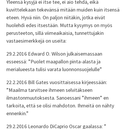
Yleensä kysyjä ei itse tee, ei aio tehdä, eikä
kuvittelekaan tekevänsä mitään muiden kuin itsensä
eteen. Hyvä niin. On paljon niitäkin, jotka eivät
huolehdi edes itsestään. Mutta kysymys on myös
perusteeton, sillä viimeaikaisia, tunnettujakin
vastaesimerkkejä on useita:
29.2.2016 Edward O. Wilson julkaisemassaan
esseessä: ”Puolet maapallon pinta-alasta ja
merialueesta tulisi varata luonnonsuojelulle”
22.2.2016 Bill Gates vuosittaisessa kirjeessään:
”Maailma tarvitsee ihmeen selvitäkseen
ilmastonmuutoksesta. Sanoessani ”ihmeen” en
tarkoita, että se olisi mahdoton. Ihmeitä on nähty
ennenkin.”
29.2.2016 Leonardo DiCaprio Oscar gaalassa: ”