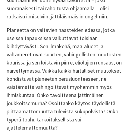
suuntaaminen kohti hyvää tavoitetta – joko
suoranaisesti tai rahoitusta ohjaamalla – olisi
ratkaisu ilmiselviin, jättiläismäisiin ongelmiin.
Planeetta on valtavien haasteiden edessä, jotka
useissa tapauksissa vaikuttavat toisiaan
kiihdyttävästi. Sen ilmakehä, maa-alueet ja
valtameret ovat suurten, vahingollisten muutosten
kourissa ja sen loistavin piirre, eliölajien runsaus, on
näivettymässä. Vaikka kaikki haitalliset muutokset
kohdistuvat planeetan perusluonteeseen, ne
väistämättä vahingoittavat myöhemmin myös
ihmiskuntaa. Onko tavoitteena jättimäinen
joukkoitsemurha? Osoittaako käytös täydellistä
piittaamattomuutta tulevista sukupolvista? Onko
typerä touhu tarkoituksellista vai
ajattelemattomuutta?