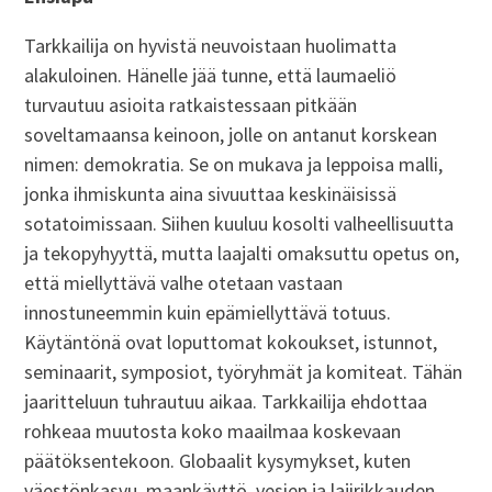
Tarkkailija on hyvistä neuvoistaan huolimatta
alakuloinen. Hänelle jää tunne, että laumaeliö
turvautuu asioita ratkaistessaan pitkään
soveltamaansa keinoon, jolle on antanut korskean
nimen: demokratia. Se on mukava ja leppoisa malli,
jonka ihmiskunta aina sivuuttaa keskinäisissä
sotatoimissaan. Siihen kuuluu kosolti valheellisuutta
ja tekopyhyyttä, mutta laajalti omaksuttu opetus on,
että miellyttävä valhe otetaan vastaan
innostuneemmin kuin epämiellyttävä totuus.
Käytäntönä ovat loputtomat kokoukset, istunnot,
seminaarit, symposiot, työryhmät ja komiteat. Tähän
jaaritteluun tuhrautuu aikaa. Tarkkailija ehdottaa
rohkeaa muutosta koko maailmaa koskevaan
päätöksentekoon. Globaalit kysymykset, kuten
väestönkasvu, maankäyttö, vesien ja lajirikkauden