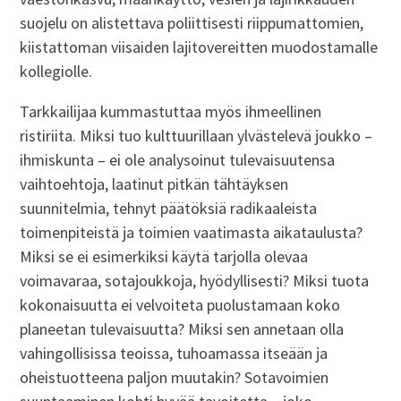
suojelu on alistettava poliittisesti riippumattomien,
kiistattoman viisaiden lajitovereitten muodostamalle
kollegiolle.
Tarkkailijaa kummastuttaa myös ihmeellinen
ristiriita. Miksi tuo kulttuurillaan ylvästelevä joukko –
ihmiskunta – ei ole analysoinut tulevaisuutensa
vaihtoehtoja, laatinut pitkän tähtäyksen
suunnitelmia, tehnyt päätöksiä radikaaleista
toimenpiteistä ja toimien vaatimasta aikataulusta?
Miksi se ei esimerkiksi käytä tarjolla olevaa
voimavaraa, sotajoukkoja, hyödyllisesti? Miksi tuota
kokonaisuutta ei velvoiteta puolustamaan koko
planeetan tulevaisuutta? Miksi sen annetaan olla
vahingollisissa teoissa, tuhoamassa itseään ja
oheistuotteena paljon muutakin? Sotavoimien