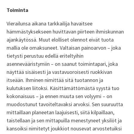
Toiminta
Vierailunsa aikana tarkkailija havaitsee
hämmästyksekseen huvittavan piirteen ihmiskunnan
ajankäytössä. Muut elolliset olennot eivät tuota
mallia ole omaksuneet. Valtaisan painoarvon – joka
tietysti perustuu edellä eriteltyihin
asennevääristymiin – on saanut toimintapari, joka
näyttää sisäisesti ja vastavuoroisesti ruokkivan
itseään. Ihminen nimittää sitä tuotannon ja
kulutuksen liitoksi. Käsittämättömästä syystä tuo
kokonaisuus – ja ennen muuta sen volyymi – on
muodostunut tavoiteltavaksi arvoksi. Sen suuruutta
mittaillaan planeetan laajuisesti, siitä kilpaillaan,
taistellaan ja sen mittapuilla menestyneet yksilöt ja
kansoiksi nimitetyt joukkiot nousevat arvostetuiksi