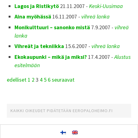
Lagos ja Ristikytö
21.11.2007 -
Keski-Uusimaa
Aina myöhässä
16.11.2007 -
vihreä lanka
Monikulttuuri – sanonko mistä
7.9.2007 -
vihreä
lanka
Vihreät ja tekniikka
15.6.2007 -
vihreä lanka
Ekokaupunki – mikä ja miksi?
17.4.2007 -
Alustus
esitelmään
edelliset
1
2
3
4
5
6
seuraavat
KAIKKI OIKEUDET PIDÄTETÄÄN
EEROPALOHEIMO.FI