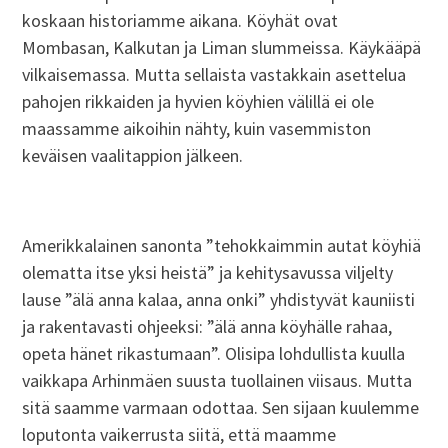
koskaan historiamme aikana. Köyhät ovat
Mombasan, Kalkutan ja Liman slummeissa. Käykääpä
vilkaisemassa. Mutta sellaista vastakkain asettelua
pahojen rikkaiden ja hyvien köyhien välillä ei ole
maassamme aikoihin nähty, kuin vasemmiston
keväisen vaalitappion jälkeen.
Amerikkalainen sanonta ”tehokkaimmin autat köyhiä
olematta itse yksi heistä” ja kehitysavussa viljelty
lause ”älä anna kalaa, anna onki” yhdistyvät kauniisti
ja rakentavasti ohjeeksi: ”älä anna köyhälle rahaa,
opeta hänet rikastumaan”. Olisipa lohdullista kuulla
vaikkapa Arhinmäen suusta tuollainen viisaus. Mutta
sitä saamme varmaan odottaa. Sen sijaan kuulemme
loputonta vaikerrusta siitä, että maamme