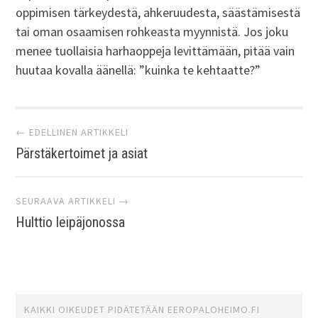
oppimisen tärkeydestä, ahkeruudesta, säästämisestä
tai oman osaamisen rohkeasta myynnistä. Jos joku
menee tuollaisia harhaoppeja levittämään, pitää vain
huutaa kovalla äänellä: ”kuinka te kehtaatte?”
Artikkelien
← EDELLINEN ARTIKKELI
Pärstäkertoimet ja asiat
selaus
SEURAAVA ARTIKKELI →
Hulttio leipäjonossa
KAIKKI OIKEUDET PIDÄTETÄÄN
EEROPALOHEIMO.FI