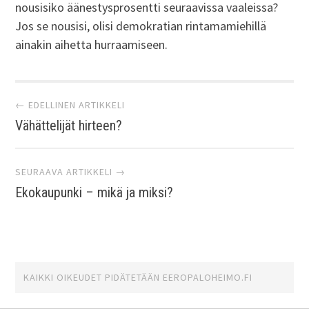
nousisiko äänestysprosentti seuraavissa vaaleissa?
Jos se nousisi, olisi demokratian rintamamiehillä
ainakin aihetta hurraamiseen.
Artikkelien
← EDELLINEN ARTIKKELI
Vähättelijät hirteen?
selaus
SEURAAVA ARTIKKELI →
Ekokaupunki – mikä ja miksi?
KAIKKI OIKEUDET PIDÄTETÄÄN
EEROPALOHEIMO.FI