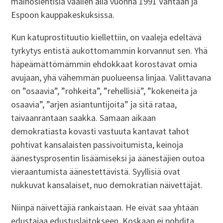
mainoslehtisiä vaalien alla vuonna 1991 Vantaan ja
Espoon kauppakeskuksissa.
Kun katuprostituutio kiellettiin, on vaaleja edeltävä
tyrkytys entistä aukottomammin korvannut sen. Yhä
häpeämättömämmin ehdokkaat korostavat omia
avujaan, yhä vähemmän puolueensa linjaa. Valittavana
on ”osaavia”, ”rohkeita”, ”rehellisiä”, ”kokeneita ja
osaavia”, ”arjen asiantuntijoita” ja sitä rataa,
taivaanrantaan saakka. Samaan aikaan
demokratiasta kovasti vastuuta kantavat tahot
pohtivat kansalaisten passivoitumista, keinoja
äänestysprosentin lisäämiseksi ja äänestäjien outoa
vieraantumista äänestettävistä. Syyllisiä ovat
nukkuvat kansalaiset, nuo demokratian näivettäjät.
Niinpä näivettäjiä rankaistaan. He eivät saa yhtään
edustajaa edustuslaitokseen. Koskaan ei pohdita,