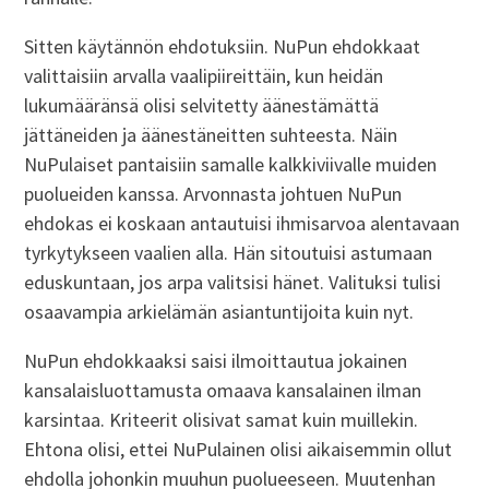
Sitten käytännön ehdotuksiin. NuPun ehdokkaat
valittaisiin arvalla vaalipiireittäin, kun heidän
lukumääränsä olisi selvitetty äänestämättä
jättäneiden ja äänestäneitten suhteesta. Näin
NuPulaiset pantaisiin samalle kalkkiviivalle muiden
puolueiden kanssa. Arvonnasta johtuen NuPun
ehdokas ei koskaan antautuisi ihmisarvoa alentavaan
tyrkytykseen vaalien alla. Hän sitoutuisi astumaan
eduskuntaan, jos arpa valitsisi hänet. Valituksi tulisi
osaavampia arkielämän asiantuntijoita kuin nyt.
NuPun ehdokkaaksi saisi ilmoittautua jokainen
kansalaisluottamusta omaava kansalainen ilman
karsintaa. Kriteerit olisivat samat kuin muillekin.
Ehtona olisi, ettei NuPulainen olisi aikaisemmin ollut
ehdolla johonkin muuhun puolueeseen. Muutenhan