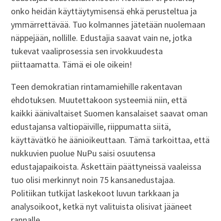
onko heidän käyttäytymisensä ehkä perusteltua ja
ymmärrettävää. Tuo kolmannes jätetään nuolemaan
näppejään, nollille. Edustajia saavat vain ne, jotka
tukevat vaaliprosessia sen irvokkuudesta
piittaamatta. Tämä ei ole oikein!
Teen demokratian rintamamiehille rakentavan
ehdotuksen. Muutettakoon systeemiä niin, että
kaikki äänivaltaiset Suomen kansalaiset saavat oman
edustajansa valtiopäiville, riippumatta siitä,
käyttävätkö he äänioikeuttaan. Tämä tarkoittaa, että
nukkuvien puolue NuPu saisi osuutensa
edustajapaikoista. Äskettäin päättyneissä vaaleissa
tuo olisi merkinnyt noin 75 kansanedustajaa.
Politiikan tutkijat laskekoot luvun tarkkaan ja
analysoikoot, ketkä nyt valituista olisivat jääneet
rannalle.