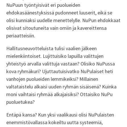
NuPuun työntyisivät eri puolueiden
ehdokasäänestyksissä pudonneet luuserit, eikä se
olisi kunniaksi uudelle menettelylle. NuPun ehdokkaat
olisivat sitoutuneita vain omiin ja kavereittensa
periaatteisiin.
Hallitusneuvotteluista tulisi vaalien jälkeen
mielenkiintoiset. Lujittuisiko lapuilla valittujen
yhteistyö arvalla valittuja vastaan? Olisiko NuPussa
kova ryhmäkuri? Ujuttautuisivatko NuPulaiset heti
vanhojen puolueiden lemmikeiksi? Millainen
valtataistelu alkaisi uuden ryhmän sisäisenä? Kuinka
moni vaihtaisi ryhmää alkajaisiksi? Ottaisiko NuPu
puoluetukea?
Entäpä kansa? Kun yksi vaalikausi olisi NuPulaisten
enemmistövallassa kokeiltu uutta systeemiä,