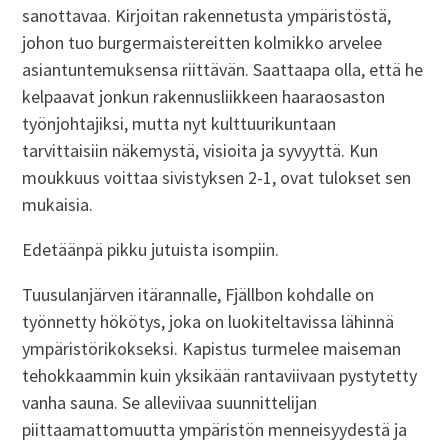
sanottavaa. Kirjoitan rakennetusta ympäristöstä,
johon tuo burgermaistereitten kolmikko arvelee
asiantuntemuksensa riittävän. Saattaapa olla, että he
kelpaavat jonkun rakennusliikkeen haaraosaston
työnjohtajiksi, mutta nyt kulttuurikuntaan
tarvittaisiin näkemystä, visioita ja syvyyttä. Kun
moukkuus voittaa sivistyksen 2-1, ovat tulokset sen
mukaisia.
Edetäänpä pikku jutuista isompiin.
Tuusulanjärven itärannalle, Fjällbon kohdalle on
työnnetty hökötys, joka on luokiteltavissa lähinnä
ympäristörikokseksi. Kapistus turmelee maiseman
tehokkaammin kuin yksikään rantaviivaan pystytetty
vanha sauna. Se alleviivaa suunnittelijan
piittaamattomuutta ympäristön menneisyydestä ja