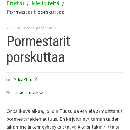
Etusivu
Mielipiteitä
Pormestarit porskuttaa
2.12.2019
eero paloheimo
Pormestarit
porskuttaa
MIELIPITEITÄ
KESKI-UUSIMAA
Onpa ikävä aikaa, jolloin Tuusulaa ei vielä armoittanut
pormestareiden autuus. En kirjoita nyt tämän uuden
aikamme liikenneyhteyksistä, vaikka siitäkin riittäisi