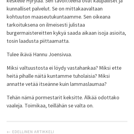
keskelle Hyrylää. Sen tavoitteena ovat kaupalliset ja
kunnalliset palvelut. Se on mittakaavaltaan
kohtuuton maaseutukuntaamme. Sen oikeana
tarkoituksena on ilmeisesti julistaa
burgermaistereitten kykyä saada aikaan isoja asioita,
tosin laadusta piittaamatta.
Tulee ikävä Hannu Joensivua.
Miksi valtuustosta ei löydy vastahankaa? Miksi ette
heitä pihalle näitä kuntamme tuholaisia? Miksi
annatte vetää itseänne kuin lammaslaumaa?
Tehän nämä pormestarit keksitte. Älkää odottako
vaaleja. Toimikaa, teillähän se valta on.
Artikkelien
← EDELLINEN ARTIKKELI