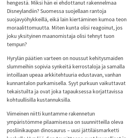
hengestä. Miksi hän ei ehdottanut rakennelmaa
Disneylandiin? Suomessa suojellaan rantoja
suojavyöhykkeillä, eikä lain kiertäminen kumoa teon
moraalittomuutta. Miten kunta olisi reagoinut, jos
joku yksityinen maanomistaja olisi tehnyt tuon
tempun?
Hyrylän päätien varteen on noussut kehitysmaiden
slummeihin sopivia synkeitä kerrostaloja ja samalla
intoillaan upeaa arkkitehtuuria edustavan, vanhan
kunnantalon purkamisella. Syyt purkuun vaikuttavat
tekaistuilta ja ovat joka tapauksessa korjattavissa
kohtuullisilla kustannuksilla.
Viimeinen niitti kuntamme rakennetun
ympäristömme pilaamisessa on suunnitteilla oleva
posliinikaupan dinosaurus – uusi jättiläismarketti