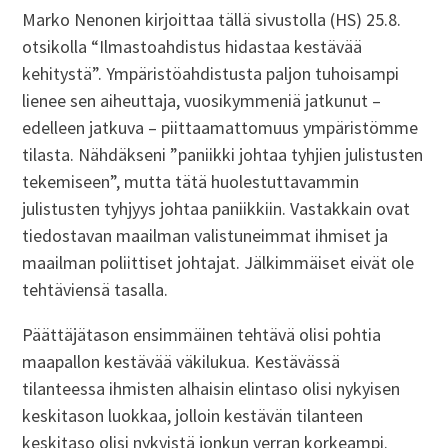
Marko Nenonen kirjoittaa tällä sivustolla (HS) 25.8.
otsikolla “Ilmastoahdistus hidastaa kestävää
kehitystä”. Ympäristöahdistusta paljon tuhoisampi
lienee sen aiheuttaja, vuosikymmeniä jatkunut –
edelleen jatkuva – piittaamattomuus ympäristömme
tilasta. Nähdäkseni ”paniikki johtaa tyhjien julistusten
tekemiseen”, mutta tätä huolestuttavammin
julistusten tyhjyys johtaa paniikkiin. Vastakkain ovat
tiedostavan maailman valistuneimmat ihmiset ja
maailman poliittiset johtajat. Jälkimmäiset eivät ole
tehtäviensä tasalla.
Päättäjätason ensimmäinen tehtävä olisi pohtia
maapallon kestävää väkilukua. Kestävässä
tilanteessa ihmisten alhaisin elintaso olisi nykyisen
keskitason luokkaa, jolloin kestävän tilanteen
keskitaso olisi nykyistä jonkun verran korkeampi.