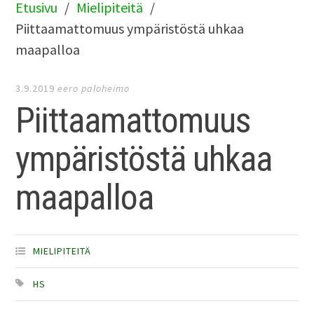
Etusivu
Mielipiteitä
Piittaamattomuus ympäristöstä uhkaa
maapalloa
3.9.2019
eero paloheimo
Piittaamattomuus
ympäristöstä uhkaa
maapalloa
MIELIPITEITÄ
HS