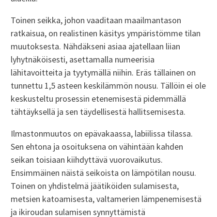
Toinen seikka, johon vaaditaan maailmantason
ratkaisua, on realistinen käsitys ympäristömme tilan
muutoksesta. Nähdäkseni asiaa ajatellaan liian
lyhytnäköisesti, asettamalla numeerisia
lähitavoitteita ja tyytymällä niihin. Eräs tällainen on
tunnettu 1,5 asteen keskilämmön nousu. Tällöin ei ole
keskusteltu prosessin etenemisestä pidemmällä
tähtäyksellä ja sen täydellisestä hallitsemisesta.
Ilmastonmuutos on epävakaassa, labiilissa tilassa.
Sen ehtona ja osoituksena on vähintään kahden
seikan toisiaan kiihdyttävä vuorovaikutus.
Ensimmäinen näistä seikoista on lämpötilan nousu.
Toinen on yhdistelmä jäätiköiden sulamisesta,
metsien katoamisesta, valtamerien lämpenemisestä
ja ikiroudan sulamisen synnyttämistä