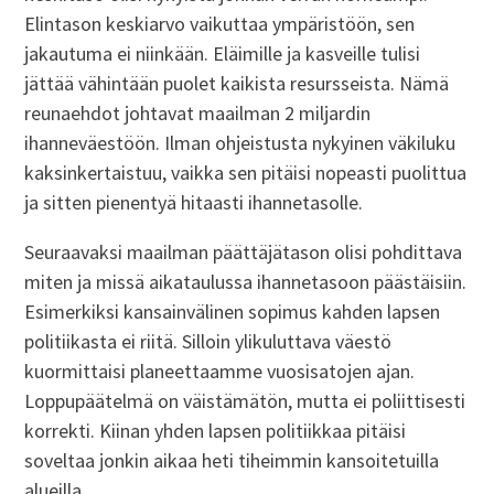
Elintason keskiarvo vaikuttaa ympäristöön, sen
jakautuma ei niinkään. Eläimille ja kasveille tulisi
jättää vähintään puolet kaikista resursseista. Nämä
reunaehdot johtavat maailman 2 miljardin
ihanneväestöön. Ilman ohjeistusta nykyinen väkiluku
kaksinkertaistuu, vaikka sen pitäisi nopeasti puolittua
ja sitten pienentyä hitaasti ihannetasolle.
Seuraavaksi maailman päättäjätason olisi pohdittava
miten ja missä aikataulussa ihannetasoon päästäisiin.
Esimerkiksi kansainvälinen sopimus kahden lapsen
politiikasta ei riitä. Silloin ylikuluttava väestö
kuormittaisi planeettaamme vuosisatojen ajan.
Loppupäätelmä on väistämätön, mutta ei poliittisesti
korrekti. Kiinan yhden lapsen politiikkaa pitäisi
soveltaa jonkin aikaa heti tiheimmin kansoitetuilla
alueilla.