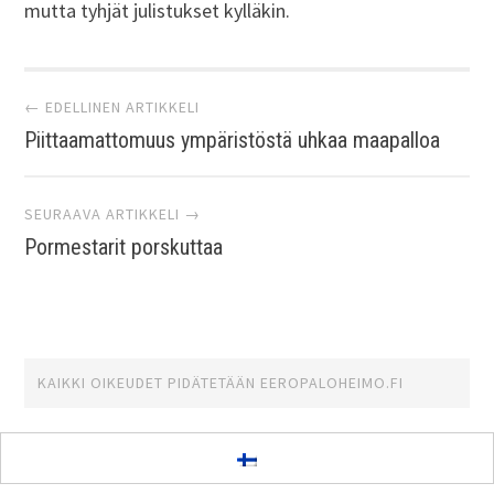
mutta tyhjät julistukset kylläkin.
Artikkelien
← EDELLINEN ARTIKKELI
Piittaamattomuus ympäristöstä uhkaa maapalloa
selaus
SEURAAVA ARTIKKELI →
Pormestarit porskuttaa
KAIKKI OIKEUDET PIDÄTETÄÄN
EEROPALOHEIMO.FI