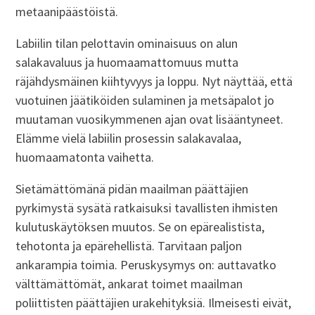
metaanipäästöistä.
Labiilin tilan pelottavin ominaisuus on alun
salakavaluus ja huomaamattomuus mutta
räjähdysmäinen kiihtyvyys ja loppu. Nyt näyttää, että
vuotuinen jäätiköiden sulaminen ja metsäpalot jo
muutaman vuosikymmenen ajan ovat lisääntyneet.
Elämme vielä labiilin prosessin salakavalaa,
huomaamatonta vaihetta.
Sietämättömänä pidän maailman päättäjien
pyrkimystä sysätä ratkaisuksi tavallisten ihmisten
kulutuskäytöksen muutos. Se on epärealistista,
tehotonta ja epärehellistä. Tarvitaan paljon
ankarampia toimia. Peruskysymys on: auttavatko
välttämättömät, ankarat toimet maailman
poliittisten päättäjien urakehityksiä. Ilmeisesti eivät,