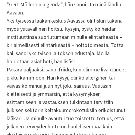
”Gert Möller on legenda”, hän sanoi. Ja minä lähdin
Aavaan.
Yksityisessä lääkärikeskus Aavassa oli tiskin takana
myös ystävällinen hoitsu. Kysyin, pystyikö heidän
instituuttinsa suoriutumaan minulle elintärkeästä –
kirjaimellisesti elintärkeästä – hoitotoimesta. Totta
kai, sanoi yksityisen laitoksen edustaja. Meillä
hoidetaan asiat heti, hän lisäsi.
Pakara paljaaksi, sanoi friidu, kun olimme livahtaneet
pikku kammioon. Hän kysyi, olinko allerginen tai
vaivasiko minua juuri nyt joku sairaus. Vastasin
kielteisesti ja ymmärsin, että kysymyksen
esittämiseen ja vastauksen tulkintaan tarvittiin
julkisen sektorin keltakuumerokotuksiin erikoistunut
lääkäri. Ja minulle avautui tuo toistettu totuus, että
julkinen terveydenhoito on huolellisempaa kuin
yksityisen sektorin. Toimenpide kesti kolme