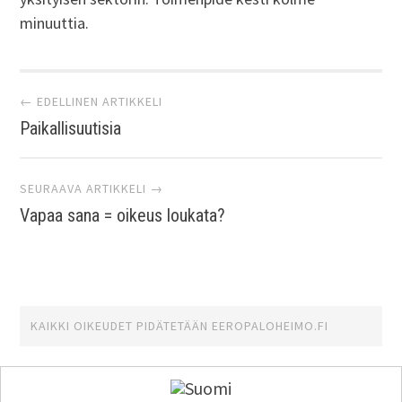
minuuttia.
Artikkelien
← EDELLINEN ARTIKKELI
Paikallisuutisia
selaus
SEURAAVA ARTIKKELI →
Vapaa sana = oikeus loukata?
KAIKKI OIKEUDET PIDÄTETÄÄN
EEROPALOHEIMO.FI