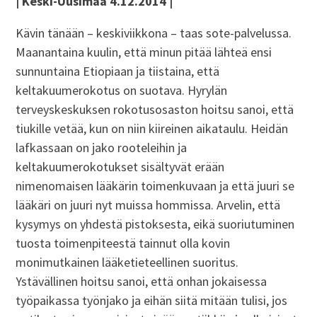
| Keski-Uusimaa 4.12.2014 |
Kävin tänään – keskiviikkona – taas sote-palvelussa.
Maanantaina kuulin, että minun pitää lähteä ensi
sunnuntaina Etiopiaan ja tiistaina, että
keltakuumerokotus on suotava. Hyrylän
terveyskeskuksen rokotusosaston hoitsu sanoi, että
tiukille vetää, kun on niin kiireinen aikataulu. Heidän
lafkassaan on jako rooteleihin ja
keltakuumerokotukset sisältyvät erään
nimenomaisen lääkärin toimenkuvaan ja että juuri se
lääkäri on juuri nyt muissa hommissa. Arvelin, että
kysymys on yhdestä pistoksesta, eikä suoriutuminen
tuosta toimenpiteestä tainnut olla kovin
monimutkainen lääketieteellinen suoritus.
Ystävällinen hoitsu sanoi, että onhan jokaisessa
työpaikassa työnjako ja eihän siitä mitään tulisi, jos