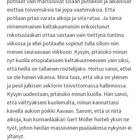
potilaat vain marssisivat sisään putiikkiin ja alkaisivat
esittää toivomuksia tai jopa vaatimuksia. Että
potilaan pitää varata aikoja ja sitä rataa. Ja tämä
nimenomainen keltakuumeisiin erikoistunut
rokotuslääkäri ottaa vastaan vain tiettynä tuntina
viikossa ja ellei potilaalle sopinut tulla silloin niin
menee seuraavaan viikkoon. Kysyin, pitäisikö minun
nyt kuolla etiopialaiseen keltakuumeeseen vain siksi,
että heillä on tällainen rootelijako. Hoitsu sanoi, ettei
se ole hänen vikansa. Minä taas, että vika on yleinen
ja pesii julkisen sektorin toivottomassa hallinnossa.
Kysyin uudestaan, pitäisikö minun kuolla. Hän sanoi,
että välttyäkseni kuolemalta, minun kannattaisi
kävellä aukion poikki Aavaan. Sanoin, että oi niitä
aikoja, kun kunnanlääkäri Gert Möller hoiteli yksin ne
työt, johon heidän massiivinen puulaakinsa nykyisin ei
yltänyt.