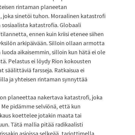
hteisen rintaman planeetan
i, joka sinetöi tuhon. Moraalinen katastrofi
sosiaalista katastrofia. Globaali
ilannetta, ennen kuin kriisi etenee siihen
 yksilön arkipäivään. Silloin ollaan armotta
luoda aikaisemmin, silloin kun hätä ei ole
stä. Pelastus ei löydy Rion kokousten
 säälittäviä farsseja. Ratkaisua ei
oilla ja yhteisen rintaman synnyttää
 on planeettaa nakertava katastrofi, joka
a. Me pidämme selviönä, että kun
rkaus koettelee jotakin maata tai
n. Tätä mallia pitää radikaalisti
rissakin asioissa selkeää, tarjottimella