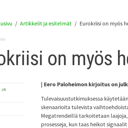
tusivu
Artikkelit ja esitelmät
Eurokriisi on myös h
pito
okriisi on myös h
| Eero Paloheimon kirjoitus on ju
T JA
Tulevaisuustutkimuksessa käytetään 
skenaarioita tulevista vaihtoehdoist
I
Megatrendeillä tarkoitetaan laajoja
prosesseja, kun taas heikot signaalit