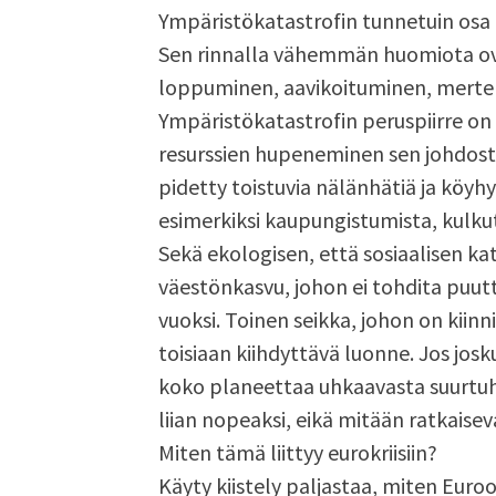
Ympäristökatastrofin tunnetuin osa 
Sen rinnalla vähemmän huomiota ova
loppuminen, aavikoituminen, merten
Ympäristökatastrofin peruspiirre o
resurssien hupeneminen sen johdosta
pidetty toistuvia nälänhätiä ja köy
esimerkiksi kaupungistumista, kulkut
Sekä ekologisen, että sosiaalisen k
väestönkasvu, johon ei tohdita puut
vuoksi. Toinen seikka, johon on kiin
toisiaan kiihdyttävä luonne. Jos josk
koko planeettaa uhkaavasta suurtuhos
liian nopeaksi, eikä mitään ratkaisev
Miten tämä liittyy eurokriisiin?
Käyty kiistely paljastaa, miten Euroop