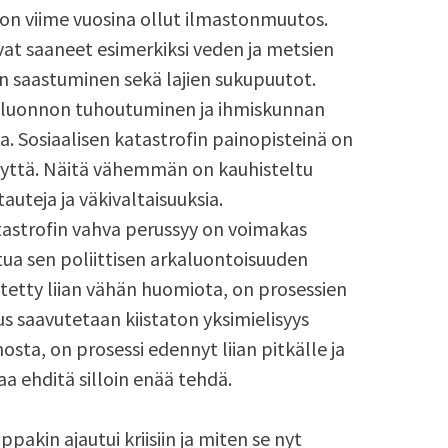
on viime vuosina ollut ilmastonmuutos.
t saaneet esimerkiksi veden ja metsien
 saastuminen sekä lajien sukupuutot.
n luonnon tuhoutuminen ja ihmiskunnan
. Sosiaalisen katastrofin painopisteinä on
hyyttä. Näitä vähemmän on kauhisteltu
auteja ja väkivaltaisuuksia.
atastrofin vahva perussyy on voimakas
tua sen poliittisen arkaluontoisuuden
nitetty liian vähän huomiota, on prosessien
us saavutetaan kiistaton yksimielisyys
ta, on prosessi edennyt liian pitkälle ja
aa ehditä silloin enää tehdä.
pakin ajautui kriisiin ja miten se nyt