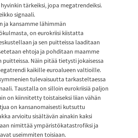
yvinkin tärkeiksi, jopa megatrendeiksi.
ikko signaali.
en ja kansamme lähimmän
ulmasta, on eurokriisi kiistatta
skustellaan ja sen puitteissa laaditaan
, asetetaan ehtoja ja pohditaan maamme
puitteissa. Näin pitää tietysti jokaisessa
egatrendi kaikille euroalueen valtioille.
ikymmenien tulevaisuutta tarkasteltaessa
ali. Taustalla on silloin eurokriisiä paljon
n on kiinnitetty toistaiseksi liian vähän
ua on kansanomaisesti kutsuttu
ka arvioitu sisältävän ainakin kaksi
daan nimittää ympäristökatastrofiksi ja
stavat useimmiten toisiaan.