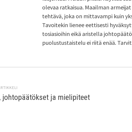
olevaa ratkaisua. Maailman armeijat 
tehtävä, joka on mittavampi kuin yks
Tavoitekin lienee eettisesti hyväksy
tosiasioihin eikä aristella johtopäät
puolustustaistelu ei riitä enää. Tar
kelien
RTIKKELI
us
, johtopäätökset ja mielipiteet