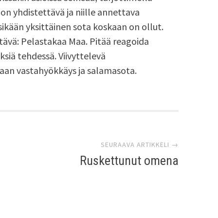
on yhdistettävä ja niille annettava
ikään yksittäinen sota koskaan on ollut.
ttävä: Pelastakaa Maa. Pitää reagoida
öksiä tehdessä. Viivyttelevä
vitaan vastahyökkäys ja salamasota.
SEURAAVA ARTIKKELI →
Ruskettunut omena