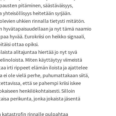
lupausten pitäminen, säästäväisyys,
yhteisöllisyys heitetään syrjään.
levien uhkien rinnalla tietysti mitätön.
 hyvätapaisuudellaan ja nyt tämä naamio
upaa hyvää. Eurokriisi on heikko signaali,
täisi ottaa opiksi.
ista alitajuntaa hiertää jo nyt syvä
linoloista. Miten käyttäytyy viimeistä
a irti rippeet elämän iloista ja ajattelee
 ei ole vielä perhe, puhumattakaan siitä,
ettavissa, että se pahempi kriisi iskee
aiseen henkilökohtaisesti. Silloin
taisa perikunta, jonka jokaista jäsentä
n katastrofin rinnalle pulpahtaa