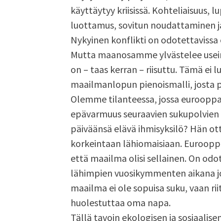
käyttäytyy kriisissä. Kohteliaisuus, 
luottamus, sovitun noudattaminen ja 
Nykyinen konflikti on odotettavissa o
Mutta maanosamme ylvästelee usein
on – taas kerran – riisuttu. Tämä ei l
maailmanlopun pienoismalli, josta pi
Olemme tilanteessa, jossa eurooppala
epävarmuus seuraavien sukupolvien e
päiväänsä elävä ihmisyksilö? Hän otta
korkeintaan lähiomaisiaan. Eurooppa
että maailma olisi sellainen. On odot
lähimpien vuosikymmenten aikana jok
maailma ei ole sopuisa suku, vaan rii
huolestuttaa oma napa.
Tällä tavoin ekologisen ja sosiaalise