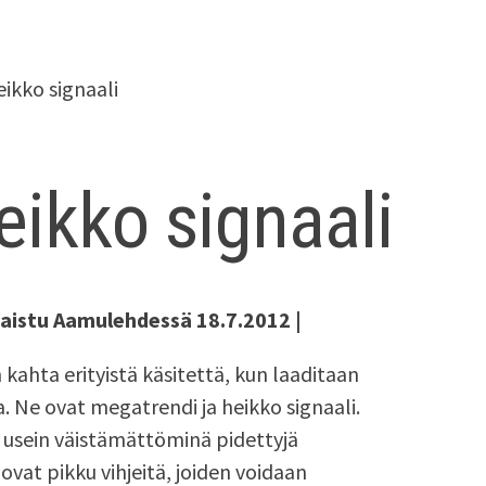
eikko signaali
eikko signaali
lkaistu Aamulehdessä 18.7.2012 |
kahta erityistä käsitettä, kun laaditaan
a. Ne ovat megatrendi ja heikko signaali.
, usein väistämättöminä pidettyjä
 ovat pikku vihjeitä, joiden voidaan