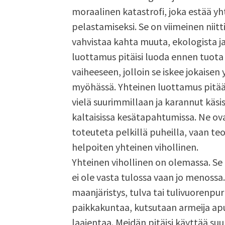
moraalinen katastrofi, joka estää y
pelastamiseksi. Se on viimeinen niitt
vahvistaa kahta muuta, ekologista ja 
luottamus pitäisi luoda ennen tuota t
vaiheeseen, jolloin se iskee jokaisen
myöhässä. Yhteinen luottamus pitää 
vielä suurimmillaan ja karannut käsi
kaltaisissa kesätapahtumissa. Ne ovat
toteuteta pelkillä puheilla, vaan te
helpoiten yhteinen vihollinen.
Yhteinen vihollinen on olemassa. Se
ei ole vasta tulossa vaan jo menoss
maanjäristys, tulva tai tulivuorenpu
paikkakuntaa, kutsutaan armeija apuu
laajentaa. Meidän pitäisi käyttää suu