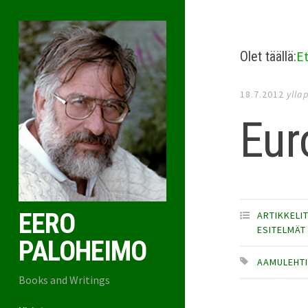
E
Olet täällä:
18.7.2012
ylla
Eur
EERO
ARTIKKELI
ESITELMÄT
PALOHEIMO
AAMULEHT
Books and Writings