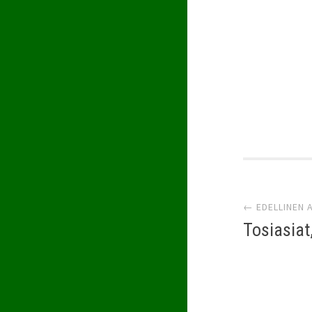
Artik
← EDELLINEN A
sela
Tosiasiat