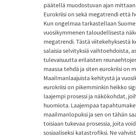
päätellä muodostuvan ajan mittaan h
Eurokriisi on sekä megatrendi että he
Kun ongelmaa tarkastellaan Suom
vuosikymmenen taloudellisesta näkök
megatrendi. Tästä viitekehyksestä ke
salaisia selvityksiä vaihtoehdoista
tulevaisuutta erilaisten reunaehtojen 
maassa tehdä ja siten eurokriisi on m
Maailmanlaajuista kehitystä ja vuos
eurokriisi on pikemminkin heikko signa
laajempi prosessi ja näkökohdat, joihi
huomiota. Laajempaa tapahtumaketj
maailmanlopuksi ja sen on tähän saak
toisiaan tukevaa prosessia, joita voi
sosiaaliseksi katastrofiksi. Ne vahvi