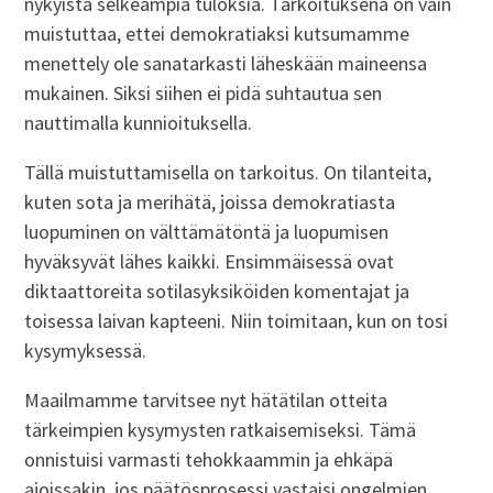
nykyistä selkeämpiä tuloksia. Tarkoituksena on vain
muistuttaa, ettei demokratiaksi kutsumamme
menettely ole sanatarkasti läheskään maineensa
mukainen. Siksi siihen ei pidä suhtautua sen
nauttimalla kunnioituksella.
Tällä muistuttamisella on tarkoitus. On tilanteita,
kuten sota ja merihätä, joissa demokratiasta
luopuminen on välttämätöntä ja luopumisen
hyväksyvät lähes kaikki. Ensimmäisessä ovat
diktaattoreita sotilasyksiköiden komentajat ja
toisessa laivan kapteeni. Niin toimitaan, kun on tosi
kysymyksessä.
Maailmamme tarvitsee nyt hätätilan otteita
tärkeimpien kysymysten ratkaisemiseksi. Tämä
onnistuisi varmasti tehokkaammin ja ehkäpä
ajoissakin, jos päätösprosessi vastaisi ongelmien