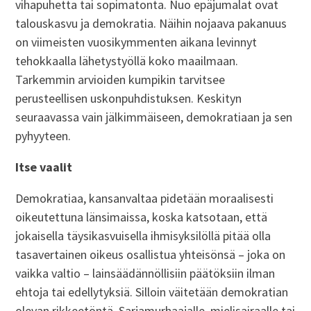
vihapuhetta tai sopimatonta. Nuo epäjumalat ovat
talouskasvu ja demokratia. Näihin nojaava pakanuus
on viimeisten vuosikymmenten aikana levinnyt
tehokkaalla lähetystyöllä koko maailmaan.
Tarkemmin arvioiden kumpikin tarvitsee
perusteellisen uskonpuhdistuksen. Keskityn
seuraavassa vain jälkimmäiseen, demokratiaan ja sen
pyhyyteen.
Itse vaalit
Demokratiaa, kansanvaltaa pidetään moraalisesti
oikeutettuna länsimaissa, koska katsotaan, että
jokaisella täysikasvuisella ihmisyksilöllä pitää olla
tasavertainen oikeus osallistua yhteisönsä – joka on
vaikka valtio – lainsäädännöllisiin päätöksiin ilman
ehtoja tai edellytyksiä. Silloin väitetään demokratian
olevan rikkeetöntä. Sarjamurhaajalle, mielisairaalle tai