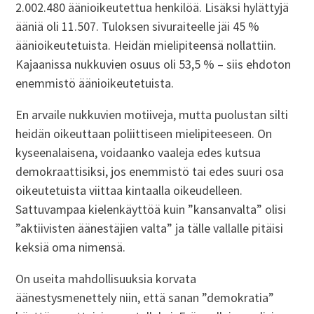
2.002.480 äänioikeutettua henkilöä. Lisäksi hylättyjä
ääniä oli 11.507. Tuloksen sivuraiteelle jäi 45 %
äänioikeutetuista. Heidän mielipiteensä nollattiin.
Kajaanissa nukkuvien osuus oli 53,5 % – siis ehdoton
enemmistö äänioikeutetuista.
En arvaile nukkuvien motiiveja, mutta puolustan silti
heidän oikeuttaan poliittiseen mielipiteeseen. On
kyseenalaisena, voidaanko vaaleja edes kutsua
demokraattisiksi, jos enemmistö tai edes suuri osa
oikeutetuista viittaa kintaalla oikeudelleen.
Sattuvampaa kielenkäyttöä kuin ”kansanvalta” olisi
”aktiivisten äänestäjien valta” ja tälle vallalle pitäisi
keksiä oma nimensä.
On useita mahdollisuuksia korvata
äänestysmenettely niin, että sanan ”demokratia”