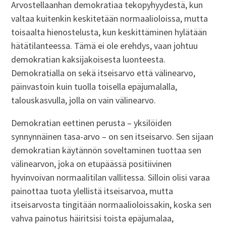
Arvostellaanhan demokratiaa tekopyhyydestä, kun
valtaa kuitenkin keskitetään normaalioloissa, mutta
toisaalta hienostelusta, kun keskittäminen hylätään
hätätilanteessa. Tämä ei ole erehdys, vaan johtuu
demokratian kaksijakoisesta luonteesta.
Demokratialla on sekä itseisarvo että välinearvo,
päinvastoin kuin tuolla toisella epäjumalalla,
talouskasvulla, jolla on vain välinearvo.
Demokratian eettinen perusta – yksilöiden
synnynnäinen tasa-arvo – on sen itseisarvo. Sen sijaan
demokratian käytännön soveltaminen tuottaa sen
välinearvon, joka on etupäässä positiivinen
hyvinvoivan normaalitilan vallitessa. Silloin olisi varaa
painottaa tuota ylellistä itseisarvoa, mutta
itseisarvosta tingitään normaalioloissakin, koska sen
vahva painotus häiritsisi toista epäjumalaa,