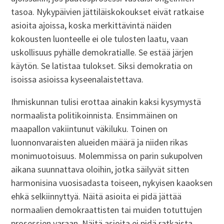
tasoa. Nykypäivien jättiläiskokoukset eivät ratkaise
asioita ajoissa, koska merkittävintä näiden
kokousten luonteelle ei ole tulosten laatu, vaan
uskollisuus pyhälle demokratialle. Se estää järjen
käytön. Se latistaa tulokset. Siksi demokratia on
isoissa asioissa kyseenalaistettava.
Ihmiskunnan tulisi erottaa ainakin kaksi kysymystä
normaalista politikoinnista. Ensimmäinen on
maapallon vakiintunut väkiluku. Toinen on
luonnonvaraisten alueiden määrä ja niiden rikas
monimuotoisuus. Molemmissa on parin sukupolven
aikana suunnattava oloihin, jotka säilyvät sitten
harmonisina vuosisadasta toiseen, nykyisen kaaoksen
ehkä selkiinnyttyä. Näitä asioita ei pidä jättää
normaalien demokraattisten tai muiden totuttujen
prosessien varaan. Näitä asioita ei pidä ratkaista