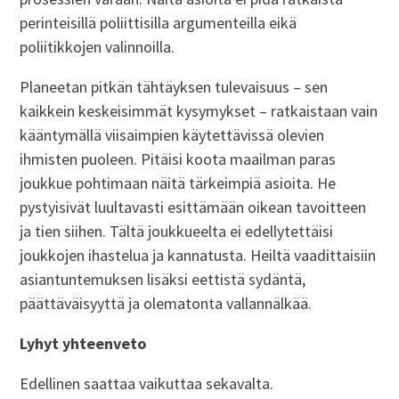
perinteisillä poliittisilla argumenteilla eikä
poliitikkojen valinnoilla.
Planeetan pitkän tähtäyksen tulevaisuus – sen
kaikkein keskeisimmät kysymykset – ratkaistaan vain
kääntymällä viisaimpien käytettävissä olevien
ihmisten puoleen. Pitäisi koota maailman paras
joukkue pohtimaan näitä tärkeimpiä asioita. He
pystyisivät luultavasti esittämään oikean tavoitteen
ja tien siihen. Tältä joukkueelta ei edellytettäisi
joukkojen ihastelua ja kannatusta. Heiltä vaadittaisiin
asiantuntemuksen lisäksi eettistä sydäntä,
päättäväisyyttä ja olematonta vallannälkää.
Lyhyt yhteenveto
Edellinen saattaa vaikuttaa sekavalta.