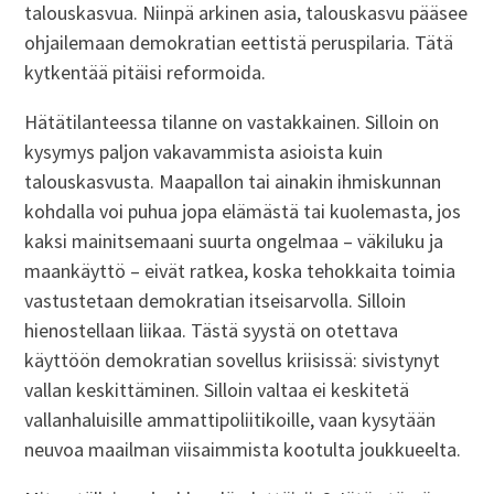
talouskasvua. Niinpä arkinen asia, talouskasvu pääsee
ohjailemaan demokratian eettistä peruspilaria. Tätä
kytkentää pitäisi reformoida.
Hätätilanteessa tilanne on vastakkainen. Silloin on
kysymys paljon vakavammista asioista kuin
talouskasvusta. Maapallon tai ainakin ihmiskunnan
kohdalla voi puhua jopa elämästä tai kuolemasta, jos
kaksi mainitsemaani suurta ongelmaa – väkiluku ja
maankäyttö – eivät ratkea, koska tehokkaita toimia
vastustetaan demokratian itseisarvolla. Silloin
hienostellaan liikaa. Tästä syystä on otettava
käyttöön demokratian sovellus kriisissä: sivistynyt
vallan keskittäminen. Silloin valtaa ei keskitetä
vallanhaluisille ammattipoliitikoille, vaan kysytään
neuvoa maailman viisaimmista kootulta joukkueelta.