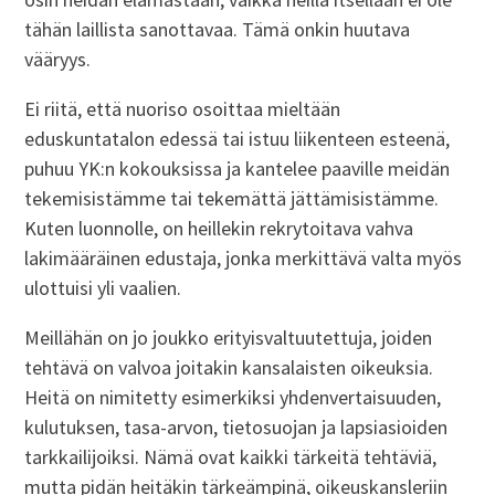
tähän laillista sanottavaa. Tämä onkin huutava
vääryys.
Ei riitä, että nuoriso osoittaa mieltään
eduskuntatalon edessä tai istuu liikenteen esteenä,
puhuu YK:n kokouksissa ja kantelee paaville meidän
tekemisistämme tai tekemättä jättämisistämme.
Kuten luonnolle, on heillekin rekrytoitava vahva
lakimääräinen edustaja, jonka merkittävä valta myös
ulottuisi yli vaalien.
Meillähän on jo joukko erityisvaltuutettuja, joiden
tehtävä on valvoa joitakin kansalaisten oikeuksia.
Heitä on nimitetty esimerkiksi yhdenvertaisuuden,
kulutuksen, tasa-arvon, tietosuojan ja lapsiasioiden
tarkkailijoiksi. Nämä ovat kaikki tärkeitä tehtäviä,
mutta pidän heitäkin tärkeämpinä, oikeuskansleriin