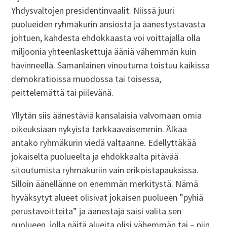
Yhdysvaltojen presidentinvaalit. Niissä juuri
puolueiden ryhmäkurin ansiosta ja äänestystavasta
johtuen, kahdesta ehdokkaasta voi voittajalla olla
miljoonia yhteenlaskettuja ääniä vähemmän kuin
hävinneellä. Samanlainen vinoutuma toistuu kaikissa
demokratioissa muodossa tai toisessa,
peittelemättä tai piilevänä.
Yllytän siis äänestäviä kansalaisia valvomaan omia
oikeuksiaan nykyistä tarkkaavaisemmin. Älkää
antako ryhmäkurin viedä valtaanne. Edellyttäkää
jokaiselta puolueelta ja ehdokkaalta pitävää
sitoutumista ryhmäkuriin vain erikoistapauksissa.
Silloin äänellänne on enemmän merkitystä. Nämä
hyväksytyt alueet olisivat jokaisen puolueen ”pyhiä
perustavoitteita” ja äänestäjä saisi valita sen
puolueen, jolla näitä alueita olisi vähemmän tai – niin