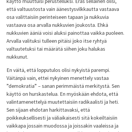
käyttö muuttuisi perustelluksi. Eräs sellainen olisi,
että valtuustosta vain äänestysvilkkautta vastaava
osa valittaisiin perinteiseen tapaan ja nukkuvia
vastaava osa arvalla nukkuvien joukosta. Ehkä
nukkuvien ääniä voisi aluksi painottaa vaikka puoleen.
Arvalla valituksi tulleen pitäisi joko itse ryhtyä
valtuutetuksi tai määrätä siihen joku halukas
nukkunut.
En väitä, että lopputulos olisi nykyistä parempi.
Väitänpä vain, ettei nykyinen menettely vastaa
”demokratia” – sanan perimmäistä merkitystä. Sen
käyttö on hurskastelua. En myöskään ehdota, että
valintamenettelyä muutettaisiin radikaalisti ja heti.
Sen sijaan ehdotan harkittavaksi, että
poikkeuksellisesti ja väliaikaisesti sitä kokeiltaisiin
vaikkapa jossain muodossa ja joissakin vaaleissa ja