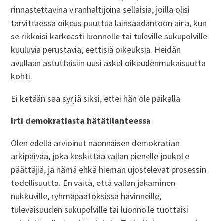
rinnastettavina viranhaltijoina sellaisia, joilla olisi
tarvittaessa oikeus puuttua lainsäädäntöön aina, kun
se rikkoisi karkeasti luonnolle tai tuleville sukupolville
kuuluvia perustavia, eettisiä oikeuksia. Heidän
avullaan astuttaisiin uusi askel oikeudenmukaisuutta
kohti.
Ei ketään saa syrjiä siksi, ettei hän ole paikalla.
Irti demokratiasta hätätilanteessa
Olen edellä arvioinut näennäisen demokratian
arkipäivää, joka keskittää vallan pienelle joukolle
päättäjiä, ja nämä ehkä hieman ujostelevat prosessin
todellisuutta. En väitä, että vallan jakaminen
nukkuville, ryhmäpäätöksissä hävinneille,
tulevaisuuden sukupolville tai luonnolle tuottaisi