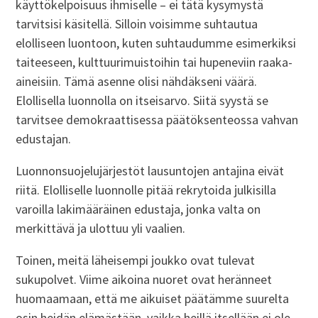
käyttökelpoisuus ihmiselle – ei tätä kysymystä
tarvitsisi käsitellä. Silloin voisimme suhtautua
elolliseen luontoon, kuten suhtaudumme esimerkiksi
taiteeseen, kulttuurimuistoihin tai hupeneviin raaka-
aineisiin. Tämä asenne olisi nähdäkseni väärä.
Elollisella luonnolla on itseisarvo. Siitä syystä se
tarvitsee demokraattisessa päätöksenteossa vahvan
edustajan.
Luonnonsuojelujärjestöt lausuntojen antajina eivät
riitä. Elolliselle luonnolle pitää rekrytoida julkisilla
varoilla lakimääräinen edustaja, jonka valta on
merkittävä ja ulottuu yli vaalien.
Toinen, meitä läheisempi joukko ovat tulevat
sukupolvet. Viime aikoina nuoret ovat heränneet
huomaamaan, että me aikuiset päätämme suurelta
osin heidän elämästään, vaikka heillä itsellään ei ole