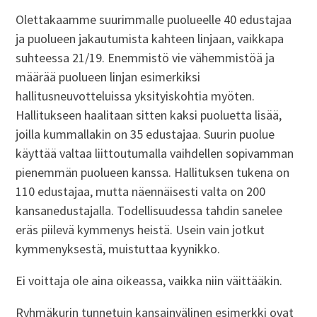
Olettakaamme suurimmalle puolueelle 40 edustajaa
ja puolueen jakautumista kahteen linjaan, vaikkapa
suhteessa 21/19. Enemmistö vie vähemmistöä ja
määrää puolueen linjan esimerkiksi
hallitusneuvotteluissa yksityiskohtia myöten.
Hallitukseen haalitaan sitten kaksi puoluetta lisää,
joilla kummallakin on 35 edustajaa. Suurin puolue
käyttää valtaa liittoutumalla vaihdellen sopivamman
pienemmän puolueen kanssa. Hallituksen tukena on
110 edustajaa, mutta näennäisesti valta on 200
kansanedustajalla. Todellisuudessa tahdin sanelee
eräs piilevä kymmenys heistä. Usein vain jotkut
kymmenyksestä, muistuttaa kyynikko.
Ei voittaja ole aina oikeassa, vaikka niin väittääkin.
Ryhmäkurin tunnetuin kansainvälinen esimerkki ovat