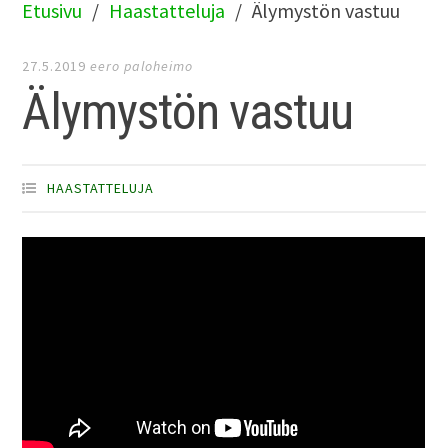
Etusivu
Haastatteluja
Älymystön vastuu
27.5.2019
eero paloheimo
Älymystön vastuu
HAASTATTELUJA