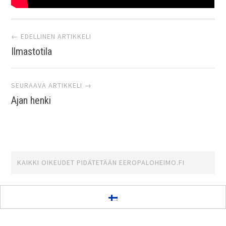
Artikkelien
← EDELLINEN ARTIKKELI
Ilmastotila
selaus
SEURAAVA ARTIKKELI →
Ajan henki
KAIKKI OIKEUDET PIDÄTETÄÄN
EEROPALOHEIMO.FI