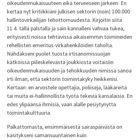
oikeudenmukaisuuteen eikä terveeseen järkeen. En
kertaa nyt kritiikkiäni julkisen sektorin (noin) 100.000
hallintovirkailijan tehottomuudesta. Kirjoitin siitä
11.4. tällä palstalla ja sain kannalleni vahvaa tukea,
erityisesti noissa tehtävissä aikaisemmin toimineiden
rehellisten emeritus-virkahenkilöiden taholta.
Nähdäkseni puolet tuosta irtisanomissuojan
kätköissä piileskelevästä joukkiosta voitaisiin
oikeudenmukaisuuden ja tehokkuuden nimissä sanoa
irti ilman, että sektorin toimintakyky heikkenisi.
Kertaan: en arvostele opettajia, poliiseja, lääkäreitä
tai muita ei-hallinnollista työtä tekeviä kansalaisia. En
edes ylipäänsä ihmisiä, vaan alalle pesiytynyttä
toimintakulttuuria.
Palkattomasta, ensimmäisestä sairaspäivästä on
käsitykseni samansuuntainen kuin