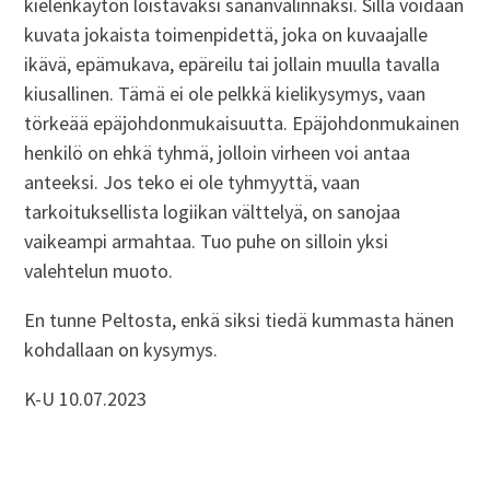
kielenkäytön loistavaksi sananvalinnaksi. Sillä voidaan
kuvata jokaista toimenpidettä, joka on kuvaajalle
ikävä, epämukava, epäreilu tai jollain muulla tavalla
kiusallinen. Tämä ei ole pelkkä kielikysymys, vaan
törkeää epäjohdonmukaisuutta. Epäjohdonmukainen
henkilö on ehkä tyhmä, jolloin virheen voi antaa
anteeksi. Jos teko ei ole tyhmyyttä, vaan
tarkoituksellista logiikan välttelyä, on sanojaa
vaikeampi armahtaa. Tuo puhe on silloin yksi
valehtelun muoto.
En tunne Peltosta, enkä siksi tiedä kummasta hänen
kohdallaan on kysymys.
K-U 10.07.2023