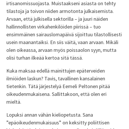
irtisanomissuojasta. Muistaakseni asiasta on tehty
tilastoja ja toivon niiden armotonta julkaisemista.
Arvaan, että julkisella sektorilla – ja juuri näiden
hallinnollisten virkahenkilöiden piirissä – tuo
ensimmäinen sairauslomapäivä sijoittuu tilastollisesti
usein maanantaiksi. En siis väitä, vaan arvaan. Mikäli
olen oikeassa, arvaan myös poissaolon syyn, mutta
olisi turhan ilkeää kertoa sitä tässä.
Kuka maksaa edellä mainittujen epäterveiden
ilmiöiden laskun? Tavis, tavallinen kansalainen
tietenkin. Tätä järjestelyä Eemeli Peltonen pitää
oikeudenmukaisena. Sallittakoon, että olen eri
mieltä.
Lopuksi annan vähän kieliopetusta. Sana
”epäoikeudenmukaisuus” on keksitty poliittisen