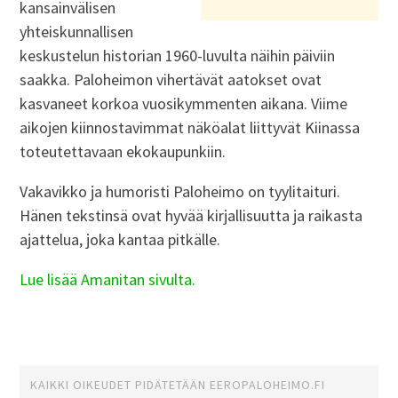
kansainvälisen
yhteiskunnallisen
keskustelun historian 1960-luvulta näihin päiviin
saakka. Paloheimon vihertävät aatokset ovat
kasvaneet korkoa vuosikymmenten aikana. Viime
aikojen kiinnostavimmat näköalat liittyvät Kiinassa
toteutettavaan ekokaupunkiin.
Vakavikko ja humoristi Paloheimo on tyylitaituri.
Hänen tekstinsä ovat hyvää kirjallisuutta ja raikasta
ajattelua, joka kantaa pitkälle.
Lue lisää Amanitan sivulta.
KAIKKI OIKEUDET PIDÄTETÄÄN
EEROPALOHEIMO.FI