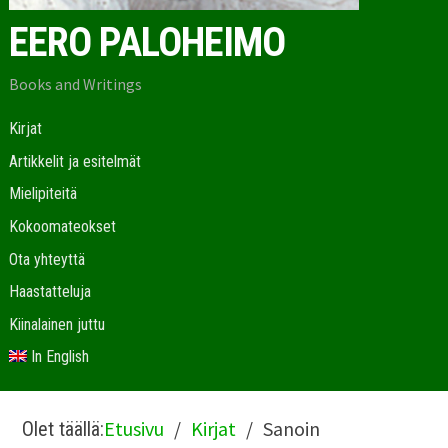
EERO PALOHEIMO
Books and Writings
Kirjat
Artikkelit ja esitelmät
Mielipiteitä
Kokoomateokset
Ota yhteyttä
Haastatteluja
Kiinalainen juttu
In English
Etusivu
Kirjat
Sanoin
Olet täällä: