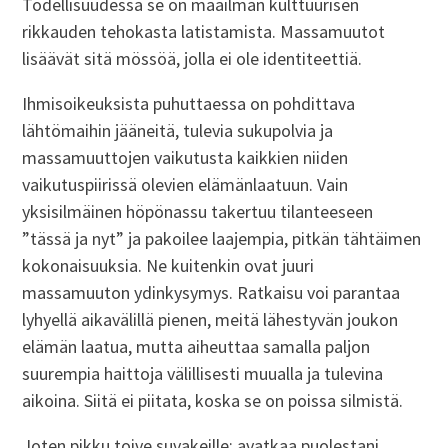
Todellisuudessa se on maailman kulttuurisen
rikkauden tehokasta latistamista. Massamuutot
lisäävät sitä mössöä, jolla ei ole identiteettiä.
Ihmisoikeuksista puhuttaessa on pohdittava
lähtömaihin jääneitä, tulevia sukupolvia ja
massamuuttojen vaikutusta kaikkien niiden
vaikutuspiirissä olevien elämänlaatuun. Vain
yksisilmäinen höpönassu takertuu tilanteeseen
”tässä ja nyt” ja pakoilee laajempia, pitkän tähtäimen
kokonaisuuksia. Ne kuitenkin ovat juuri
massamuuton ydinkysymys. Ratkaisu voi parantaa
lyhyellä aikavälillä pienen, meitä lähestyvän joukon
elämän laatua, mutta aiheuttaa samalla paljon
suurempia haittoja välillisesti muualla ja tulevina
aikoina. Siitä ei piitata, koska se on poissa silmistä.
Joten pikku toive suvakeille: avatkaa puolestani