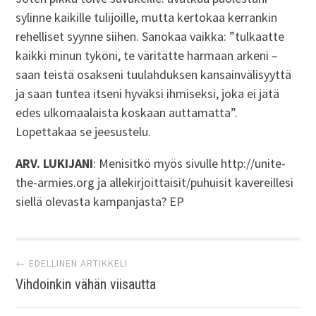
sylinne kaikille tulijoille, mutta kertokaa kerrankin
rehelliset syynne siihen. Sanokaa vaikka: ”tulkaatte
kaikki minun tyköni, te väritätte harmaan arkeni –
saan teistä osakseni tuulahduksen kansainvälisyyttä
ja saan tuntea itseni hyväksi ihmiseksi, joka ei jätä
edes ulkomaalaista koskaan auttamatta”.
Lopettakaa se jeesustelu.
ARV. LUKIJANI
: Menisitkö myös sivulle http://unite-
the-armies.org ja allekirjoittaisit/puhuisit kavereillesi
siellä olevasta kampanjasta? EP
Artikkelien
← EDELLINEN ARTIKKELI
Vihdoinkin vähän viisautta
selaus