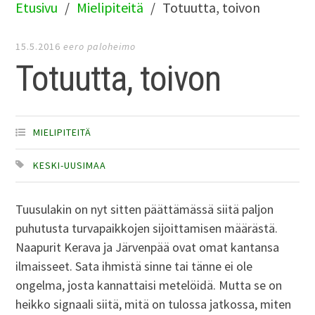
Etusivu
Mielipiteitä
Totuutta, toivon
15.5.2016
eero paloheimo
Totuutta, toivon
MIELIPITEITÄ
KESKI-UUSIMAA
Tuusulakin on nyt sitten päättämässä siitä paljon
puhutusta turvapaikkojen sijoittamisen määrästä.
Naapurit Kerava ja Järvenpää ovat omat kantansa
ilmaisseet. Sata ihmistä sinne tai tänne ei ole
ongelma, josta kannattaisi metelöidä. Mutta se on
heikko signaali siitä, mitä on tulossa jatkossa, miten