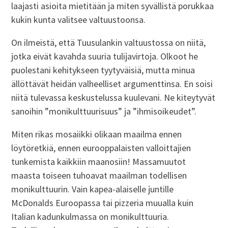
laajasti asioita mietitään ja miten syvällistä porukkaa
kukin kunta valitsee valtuustoonsa.
On ilmeistä, että Tuusulankin valtuustossa on niitä,
jotka eivät kavahda suuria tulijavirtoja. Olkoot he
puolestani kehitykseen tyytyväisiä, mutta minua
ällöttävät heidän valheelliset argumenttinsa. En soisi
niitä tulevassa keskustelussa kuulevani. Ne kiteytyvät
sanoihin ”monikulttuurisuus” ja ”ihmisoikeudet”.
Miten rikas mosaiikki olikaan maailma ennen
löytöretkiä, ennen eurooppalaisten valloittajien
tunkemista kaikkiin maanosiin! Massamuutot
maasta toiseen tuhoavat maailman todellisen
monikulttuurin. Vain kapea-alaiselle juntille
McDonalds Euroopassa tai pizzeria muualla kuin
Italian kadunkulmassa on monikulttuuria.