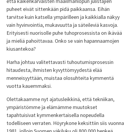
että kaikenkarvaisten maailmanlopun julistajien
puheet eivät sittenkään pidä paikkaansa. Eihän
tarvitse kuin katsella ympärilleen ja kaikkialla näkyy
vain hyvinvointia, mukavuutta ja säteileviä kasvoja.
Erityisesti nuorisolle puhe tuhoprosessista on ikävää
ja mieliä pahoittavaa. Onko se vain hapannaamojen
kiusantekoa?
Harha johtuu valitettavasti tuhoutumisprosessin
hitaudesta, ihmisten kyvyttömyydestä elää
menneisyyttään, muistaa olosuhteita kymmentä
vuotta kauemmaksi.
Olettakaamme nyt ajatusleikkinä, että tekniikan,
ympäristömme ja elämämme muutokset
tapahtuisivat kymmenkertaisella nopeudella
todelliseen verraten. Höyrykone keksittiin siis vuonna
1981, jolloin Suomen väkiluku oli 800.000 henkeä.