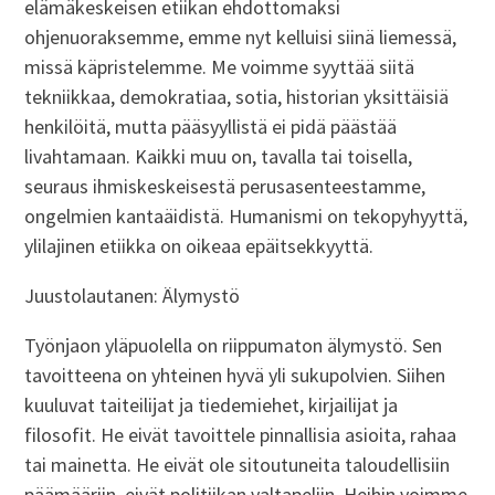
elämäkeskeisen etiikan ehdottomaksi
ohjenuoraksemme, emme nyt kelluisi siinä liemessä,
missä käpristelemme. Me voimme syyttää siitä
tekniikkaa, demokratiaa, sotia, historian yksittäisiä
henkilöitä, mutta pääsyyllistä ei pidä päästää
livahtamaan. Kaikki muu on, tavalla tai toisella,
seuraus ihmiskeskeisestä perusasenteestamme,
ongelmien kantaäidistä. Humanismi on tekopyhyyttä,
ylilajinen etiikka on oikeaa epäitsekkyyttä.
Juustolautanen: Älymystö
Työnjaon yläpuolella on riippumaton älymystö. Sen
tavoitteena on yhteinen hyvä yli sukupolvien. Siihen
kuuluvat taiteilijat ja tiedemiehet, kirjailijat ja
filosofit. He eivät tavoittele pinnallisia asioita, rahaa
tai mainetta. He eivät ole sitoutuneita taloudellisiin
päämääriin, eivät politiikan valtapeliin. Heihin voimme