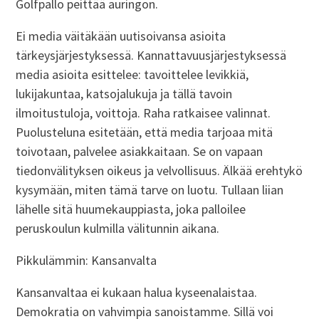
Golfpallo peittää auringon.
Ei media väitäkään uutisoivansa asioita
tärkeysjärjestyksessä. Kannattavuusjärjestyksessä
media asioita esittelee: tavoittelee levikkiä,
lukijakuntaa, katsojalukuja ja tällä tavoin
ilmoitustuloja, voittoja. Raha ratkaisee valinnat.
Puolusteluna esitetään, että media tarjoaa mitä
toivotaan, palvelee asiakkaitaan. Se on vapaan
tiedonvälityksen oikeus ja velvollisuus. Älkää erehtykö
kysymään, miten tämä tarve on luotu. Tullaan liian
lähelle sitä huumekauppiasta, joka palloilee
peruskoulun kulmilla välitunnin aikana.
Pikkulämmin: Kansanvalta
Kansanvaltaa ei kukaan halua kyseenalaistaa.
Demokratia on vahvimpia sanoistamme. Sillä voi