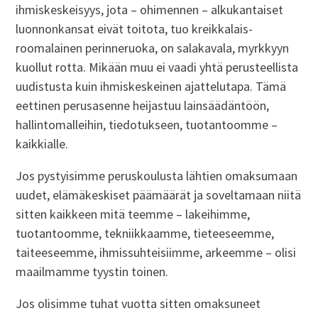
ihmiskeskeisyys, jota – ohimennen – alkukantaiset
luonnonkansat eivät toitota, tuo kreikkalais-
roomalainen perinneruoka, on salakavala, myrkkyyn
kuollut rotta. Mikään muu ei vaadi yhtä perusteellista
uudistusta kuin ihmiskeskeinen ajattelutapa. Tämä
eettinen perusasenne heijastuu lainsäädäntöön,
hallintomalleihin, tiedotukseen, tuotantoomme –
kaikkialle.
Jos pystyisimme peruskoulusta lähtien omaksumaan
uudet, elämäkeskiset päämäärät ja soveltamaan niitä
sitten kaikkeen mitä teemme – lakeihimme,
tuotantoomme, tekniikkaamme, tieteeseemme,
taiteeseemme, ihmissuhteisiimme, arkeemme – olisi
maailmamme tyystin toinen.
Jos olisimme tuhat vuotta sitten omaksuneet