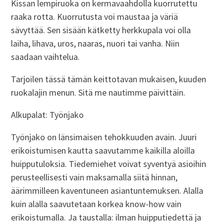
Kissan lempiruoka on kermavaahdolla kuorrutettu
raaka rotta. Kuorrutusta voi maustaa ja väriä
sävyttää. Sen sisään kätketty herkkupala voi olla
laiha, lihava, uros, naaras, nuori tai vanha. Niin
saadaan vaihtelua.
Tarjoilen tässä tämän keittotavan mukaisen, kuuden
ruokalajin menun. Sitä me nautimme päivittäin.
Alkupalat: Työnjako
Työnjako on länsimaisen tehokkuuden avain. Juuri
erikoistumisen kautta saavutamme kaikilla aloilla
huipputuloksia. Tiedemiehet voivat syventyä asioihin
perusteellisesti vain maksamalla siitä hinnan,
äärimmilleen kaventuneen asiantuntemuksen. Alalla
kuin alalla saavutetaan korkea know-how vain
erikoistumalla. Ja taustalla: ilman huipputiedettä ja