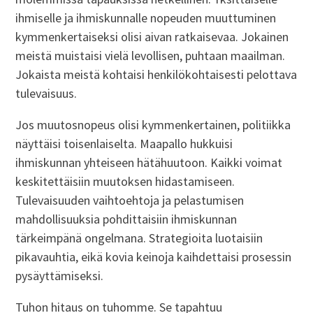
ihmiselle ja ihmiskunnalle nopeuden muuttuminen
kymmenkertaiseksi olisi aivan ratkaisevaa. Jokainen
meistä muistaisi vielä levollisen, puhtaan maailman.
Jokaista meistä kohtaisi henkilökohtaisesti pelottava
tulevaisuus.
Jos muutosnopeus olisi kymmenkertainen, politiikka
näyttäisi toisenlaiselta. Maapallo hukkuisi
ihmiskunnan yhteiseen hätähuutoon. Kaikki voimat
keskitettäisiin muutoksen hidastamiseen.
Tulevaisuuden vaihtoehtoja ja pelastumisen
mahdollisuuksia pohdittaisiin ihmiskunnan
tärkeimpänä ongelmana. Strategioita luotaisiin
pikavauhtia, eikä kovia keinoja kaihdettaisi prosessin
pysäyttämiseksi.
Tuhon hitaus on tuhomme. Se tapahtuu