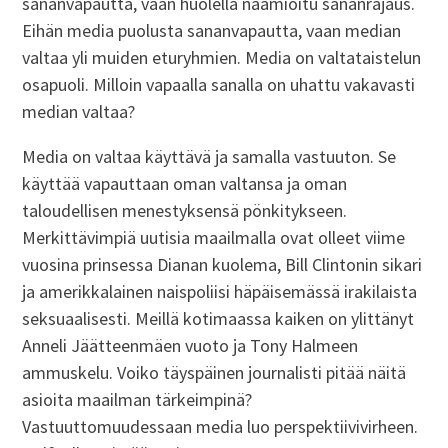
sananvapautta, vaan huolella naamioitu sananrajaus.
Eihän media puolusta sananvapautta, vaan median
valtaa yli muiden eturyhmien. Media on valtataistelun
osapuoli. Milloin vapaalla sanalla on uhattu vakavasti
median valtaa?
Media on valtaa käyttävä ja samalla vastuuton. Se
käyttää vapauttaan oman valtansa ja oman
taloudellisen menestyksensä pönkitykseen.
Merkittävimpiä uutisia maailmalla ovat olleet viime
vuosina prinsessa Dianan kuolema, Bill Clintonin sikari
ja amerikkalainen naispoliisi häpäisemässä irakilaista
seksuaalisesti. Meillä kotimaassa kaiken on ylittänyt
Anneli Jäätteenmäen vuoto ja Tony Halmeen
ammuskelu. Voiko täyspäinen journalisti pitää näitä
asioita maailman tärkeimpinä?
Vastuuttomuudessaan media luo perspektiivivirheen.