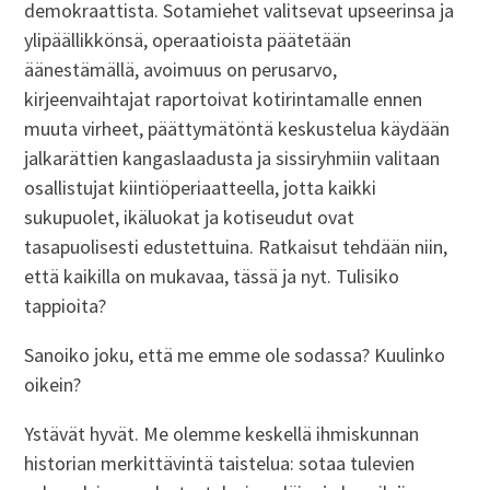
demokraattista. Sotamiehet valitsevat upseerinsa ja
ylipäällikkönsä, operaatioista päätetään
äänestämällä, avoimuus on perusarvo,
kirjeenvaihtajat raportoivat kotirintamalle ennen
muuta virheet, päättymätöntä keskustelua käydään
jalkarättien kangaslaadusta ja sissiryhmiin valitaan
osallistujat kiintiöperiaatteella, jotta kaikki
sukupuolet, ikäluokat ja kotiseudut ovat
tasapuolisesti edustettuina. Ratkaisut tehdään niin,
että kaikilla on mukavaa, tässä ja nyt. Tulisiko
tappioita?
Sanoiko joku, että me emme ole sodassa? Kuulinko
oikein?
Ystävät hyvät. Me olemme keskellä ihmiskunnan
historian merkittävintä taistelua: sotaa tulevien