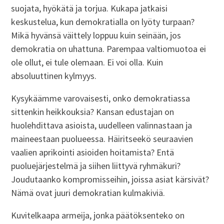
suojata, hyökätä ja torjua. Kukapa jatkaisi
keskustelua, kun demokratialla on lyöty turpaan?
Mikä hyvänsä väittely loppuu kuin seinään, jos
demokratia on uhattuna. Parempaa valtiomuotoa ei
ole ollut, ei tule olemaan. Ei voi olla. Kuin
absoluuttinen kylmyys.
Kysykäämme varovaisesti, onko demokratiassa
sittenkin heikkouksia? Kansan edustajan on
huolehdittava asioista, uudelleen valinnastaan ja
maineestaan puolueessa. Häiritseekö seuraavien
vaalien aprikointi asioiden hoitamista? Entä
puoluejärjestelmä ja siihen liittyvä ryhmäkuri?
Joudutaanko kompromisseihin, joissa asiat kärsivät?
Nämä ovat juuri demokratian kulmakiviä.
Kuvitelkaapa armeija, jonka päätöksenteko on