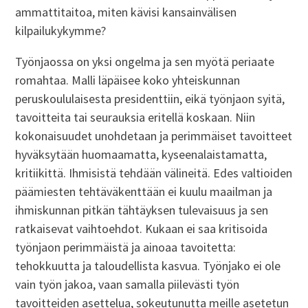
ammattitaitoa, miten kävisi kansainvälisen
kilpailukykymme?
Työnjaossa on yksi ongelma ja sen myötä periaate
romahtaa. Malli läpäisee koko yhteiskunnan
peruskoululaisesta presidenttiin, eikä työnjaon syitä,
tavoitteita tai seurauksia eritellä koskaan. Niin
kokonaisuudet unohdetaan ja perimmäiset tavoitteet
hyväksytään huomaamatta, kyseenalaistamatta,
kritiikittä. Ihmisistä tehdään välineitä. Edes valtioiden
päämiesten tehtäväkenttään ei kuulu maailman ja
ihmiskunnan pitkän tähtäyksen tulevaisuus ja sen
ratkaisevat vaihtoehdot. Kukaan ei saa kritisoida
työnjaon perimmäistä ja ainoaa tavoitetta:
tehokkuutta ja taloudellista kasvua. Työnjako ei ole
vain työn jakoa, vaan samalla piilevästi työn
tavoitteiden asettelua, sokeutunutta meille asetetun