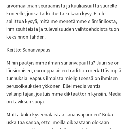
arvomaailman seuraamista ja kuuliaisuutta suurelle
koneelle, jonka tarkoitusta kukaan kysy. Ei ole
sallittua kysyä, mitä me menetämme elämänilosta,
ihmissuhteista ja tulevaisuuden vaihtoehdoista tuon
keksinnön tähden.
Keitto: Sananvapaus
Mihin päätyisimme ilman sananvapautta? Juuri se on
länsimaisen, eurooppalaisen tradition merkittävimpiä
tunnuksia. Vapaus ilmaista mielipiteensä on ihmisen
perusoikeuksien ykkönen. Ellei media vahtisi
vallanpitäjää, joutuisimme diktaattorin kynsiin. Media
on taviksen suoja.
Mutta kuka kyseenalaistaa sananvapauden? Kuka
uskaltaa sanoa, ettei meillä oikeastaan olekaan