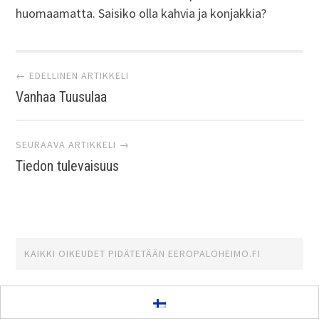
huomaamatta. Saisiko olla kahvia ja konjakkia?
Artikkelien
← EDELLINEN ARTIKKELI
Vanhaa Tuusulaa
selaus
SEURAAVA ARTIKKELI →
Tiedon tulevaisuus
KAIKKI OIKEUDET PIDÄTETÄÄN
EEROPALOHEIMO.FI