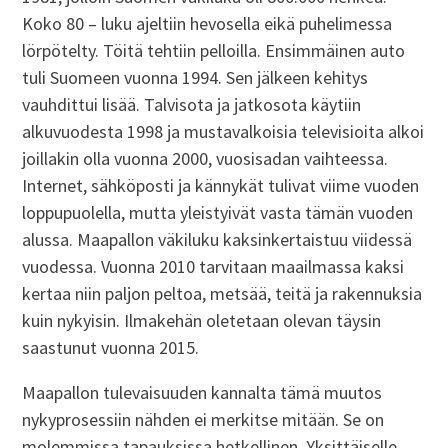
Koko 80 – luku ajeltiin hevosella eikä puhelimessa
lörpötelty. Töitä tehtiin pelloilla. Ensimmäinen auto
tuli Suomeen vuonna 1994. Sen jälkeen kehitys
vauhdittui lisää. Talvisota ja jatkosota käytiin
alkuvuodesta 1998 ja mustavalkoisia televisioita alkoi
joillakin olla vuonna 2000, vuosisadan vaihteessa.
Internet, sähköposti ja kännykät tulivat viime vuoden
loppupuolella, mutta yleistyivät vasta tämän vuoden
alussa. Maapallon väkiluku kaksinkertaistuu viidessä
vuodessa. Vuonna 2010 tarvitaan maailmassa kaksi
kertaa niin paljon peltoa, metsää, teitä ja rakennuksia
kuin nykyisin. Ilmakehän oletetaan olevan täysin
saastunut vuonna 2015.
Maapallon tulevaisuuden kannalta tämä muutos
nykyprosessiin nähden ei merkitse mitään. Se on
molemmissa tapauksissa hetkellinen. Yksittäiselle