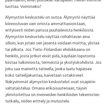
luottaa. Voimmeko?
Älymystön keskustelu on outoa. Älymystö näyttää
kiinnostuvan vain omista ammattiasioistaan,
erityisesti niiden parissa puuhailevista henkilöistä.
Älymystön keskustelu näyttää roihahtavan aina
silloin, kun jotain sen jäsentä voidaan moittia, ylistää
tai pilkata. Jos Tieto-Finlandian ehdokkaana on
henkilö, josta jotkut eivät pidä, käydään loputonta
kiistaa tulkinnoista, termeistä ja yksityiskohdista. Jos
joku saa mainetta taiteella, jonka laatu häpäisee
koko taiteilijakuntaa, kaivetaan sotakirveet.
Näkyvimmät älymystön keskustelut ovat sisäpiirin
valtataistelua. Omana erikoisuutenaan, täysin
ylimitoitettua on menneiden henkilöiden tekemisten
tutkailu, niiden erittely ja mutustelu.