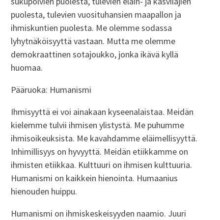
sukupolvien puolesta, tulevien eläin- ja kasvilajien
puolesta, tulevien vuosituhansien maapallon ja
ihmiskuntien puolesta. Me olemme sodassa
lyhytnäköisyyttä vastaan. Mutta me olemme
demokraattinen sotajoukko, jonka ikävä kyllä
huomaa.
Pääruoka: Humanismi
Ihmisyyttä ei voi ainakaan kyseenalaistaa. Meidän
kielemme tulvii ihmisen ylistystä. Me puhumme
ihmisoikeuksista. Me kavahdamme eläimellisyyttä.
Inhimillisyys on hyvyyttä. Meidän etiikkamme on
ihmisten etiikkaa. Kulttuuri on ihmisen kulttuuria.
Humanismi on kaikkein hienointa. Humaanius
hienouden huippu.
Humanismi on ihmiskeskeisyyden naamio. Juuri