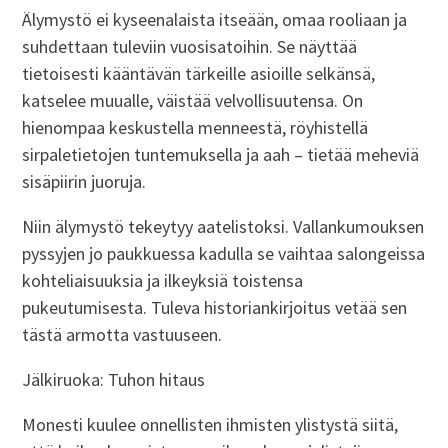
Älymystö ei kyseenalaista itseään, omaa rooliaan ja
suhdettaan tuleviin vuosisatoihin. Se näyttää
tietoisesti kääntävän tärkeille asioille selkänsä,
katselee muualle, väistää velvollisuutensa. On
hienompaa keskustella menneestä, röyhistellä
sirpaletietojen tuntemuksella ja aah – tietää meheviä
sisäpiirin juoruja.
Niin älymystö tekeytyy aatelistoksi. Vallankumouksen
pyssyjen jo paukkuessa kadulla se vaihtaa salongeissa
kohteliaisuuksia ja ilkeyksiä toistensa
pukeutumisesta. Tuleva historiankirjoitus vetää sen
tästä armotta vastuuseen.
Jälkiruoka: Tuhon hitaus
Monesti kuulee onnellisten ihmisten ylistystä siitä,