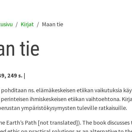
tusivu
Kirjat
Maan tie
n tie
9, 249 s. |
 pohditaan ns. elämäkeskeisen etiikan vaikutuksia k
 perinteisen ihmiskeskeisen etiikan vaihtoehtona. Kirj
 perustan ympäristökysymysten tuleville ratkaisuille.
he Earth’s Path [not translated]). The book discusses 
ted ethic on practical solutions as an alternative to th