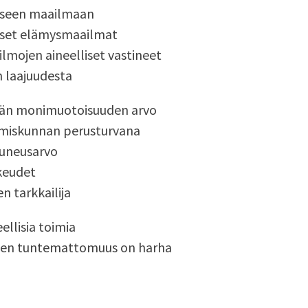
aiseen maailmaan
iset elämysmaailmat
mojen aineelliset vastineet
 laajuudesta
män monimuotoisuuden arvo
hmiskunnan perusturvana
auneusarvo
ikeudet
n tarkkailija
ellisia toimia
den tuntemattomuus on harha