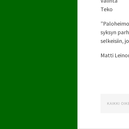
Valinta
Teko
”Paloheimo 
syksyn parh
selkeisiin, 
Matti Leino
KAIKKI OI