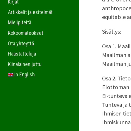
Kirjat
anthropocent
Artikkelit ja esitelmät
equitable a
Mielipiteitä
Sisällys:
Kokoomateokset
Ota yhteyttä
Osa 1. Maai
Haastatteluja
Maailman ai
Maailman ju
Kiinalainen juttu
In English
Osa 2. Tieto
Elottoman ”
Ei-tunteva 
Tunteva ja 
Ihmisen tie
Ihmiskunnan 