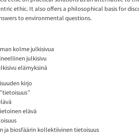
ric ethic. It also offers a philosophical basis for dis
nswers to environmental questions.
lman kolme julkisivua
neellinen julkisivu
lkisivu elämyksinä
isuuden kirjo
tietoisuus”
elävä
tietoinen elävä
toisuus
ja biosfäärin kollektiivinen tietoisuus