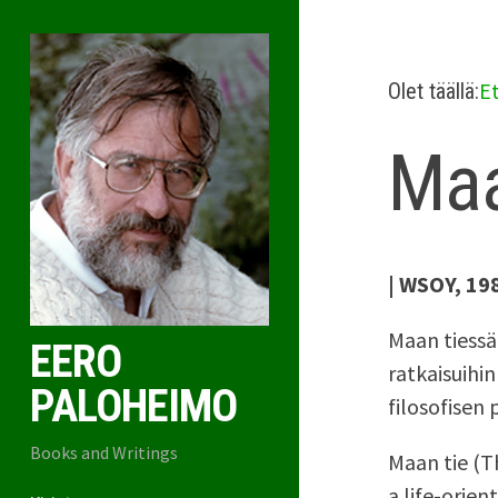
E
Olet täällä:
Maa
| WSOY, 198
Maan tiessä
EERO
ratkaisuihin
PALOHEIMO
filosofisen
Books and Writings
Maan tie (T
a life-orien