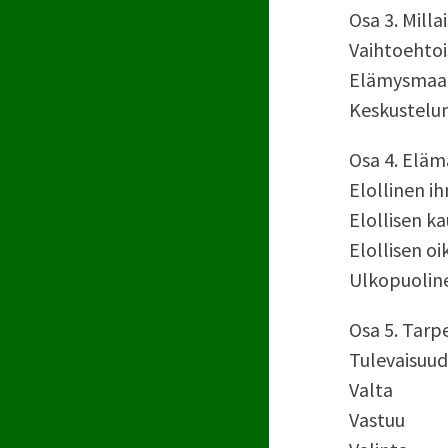
Osa 3. Mill
Vaihtoehto
Elämysmaail
Keskustelun
Osa 4. Elä
Elollinen i
Elollisen k
Elollisen o
Ulkopuoline
Osa 5. Tarpe
Tulevaisuu
Valta
Vastuu