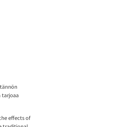
äytännön
a tarjoaa
the effects of
e traditional