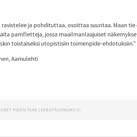
ravistelee ja pohdituttaa, osoittaa suuntaa. Maan tie
aita pamfletteja, jossa maailmanlaajuiset näkemykse
joskin toistaiseksi utopistisiin toimenpide-ehdotuksiin.”
nen, Aamulehti
KEUDET PIDÄTETÄÄN
|
EEROPALOHEIMO.FI