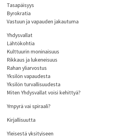
Tasapäisyys
Byrokratia
Vastuun ja vapauden jakautuma
Yhdysvallat
Lähtökohtia
Kulttuurin moninaisuus
Rikkaus ja lukeneisuus
Rahan yliarvostus
Yksilön vapaudesta
Yksilön turvallisuudesta
Miten Yhdysvallat voisi kehittyä?
Ympyrä vai spiraali?
Kirjallisuutta
Yleisestä yksityiseen